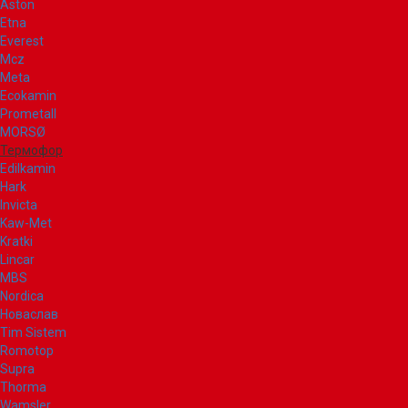
Aston
Etna
Everest
Mcz
Meta
Ecokamin
Prometall
MORSØ
Термофор
Edilkamin
Hark
Invicta
Kaw-Met
Kratki
Lincar
MBS
Nordica
Новаслав
Tim Sistem
Romotop
Supra
Thorma
Wamsler