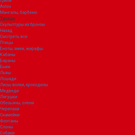
Грили
Astov
Мангалы, барбекю
Тандыр
Скульптуры из бронзы
Назад
Смотреть все
Птицы
Еноты, змеи, жирафы
Кабаны
Бараны
Быки
Львы
Лошади
Лисы, волки, крокодилы
Медведи
Лягушки
Обезьяны, олени
Черепахи
Скамейки
Фонтаны
Слоны
Собаки