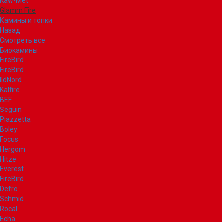
Kaw-Met
Glamm Fire
Камины и топки
Назад
Смотреть все
Биокамины
FireBird
FireBird
IldNord
Kalfire
BEF
Seguin
Piazzetta
Boley
Focus
Hergom
Hitze
Everest
FireBird
Defro
Schmid
Rocal
Echa