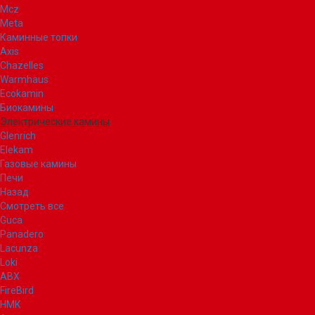
Mcz
Meta
Каминные топки
Axis
Chazelles
Warmhaus
Ecokamin
Биокамины
Электрические камины
Glenrich
Elekam
Газовые камины
Печи
Назад
Смотреть все
Guca
Panadero
Lacunza
Loki
ABX
FireBird
НМК