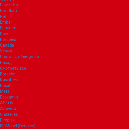
Piazzetta
Nordflam
Pal
Ember
Eurokom
Dovre
Nordpeis
Canada
Vesuvi
Порталы, облицовки
Назад
Смотреть все
Bordelet
КимрПечь
Rocal
Meta
Ecokamin
ASTOV
Artevero
Chazelles
Dimplex
IDaMebel (Dimplex)