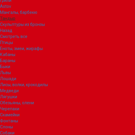
Грили
Astov
Мангалы, барбекю
Тандыр
Скульптуры из бронзы
Назад
Смотреть все
Птицы
Еноты, змеи, жирафы
Кабаны
Бараны
Быки
Львы
Лошади
Лисы, волки, крокодилы
Медведи
Лягушки
Обезьяны, олени
Черепахи
Скамейки
Фонтаны
Слоны
Собаки