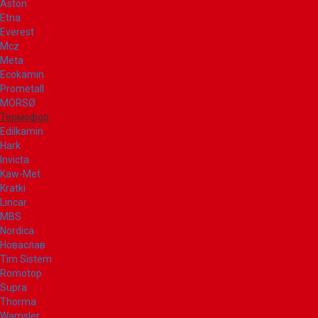
Aston
Etna
Everest
Mcz
Meta
Ecokamin
Prometall
MORSØ
Термофор
Edilkamin
Hark
Invicta
Kaw-Met
Kratki
Lincar
MBS
Nordica
Новаслав
Tim Sistem
Romotop
Supra
Thorma
Wamsler