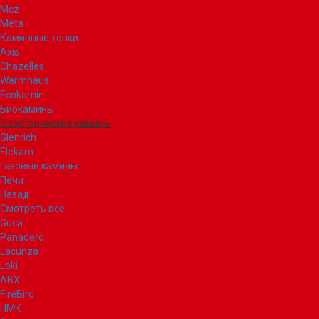
Mcz
Meta
Каминные топки
Axis
Chazelles
Warmhaus
Ecokamin
Биокамины
Электрические камины
Glenrich
Elekam
Газовые камины
Печи
Назад
Смотреть все
Guca
Panadero
Lacunza
Loki
ABX
FireBird
НМК