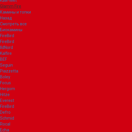
Kaw-Met
Glamm Fire
Камины и топки
Назад
Смотреть все
Биокамины
FireBird
FireBird
IldNord
Kalfire
BEF
Seguin
Piazzetta
Boley
Focus
Hergom
Hitze
Everest
FireBird
Defro
Schmid
Rocal
Echa