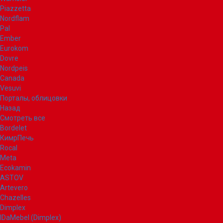
Piazzetta
Nordflam
Pal
Ember
Eurokom
Dovre
Nordpeis
Canada
Vesuvi
Порталы, облицовки
Назад
Смотреть все
Bordelet
КимрПечь
Rocal
Meta
Ecokamin
ASTOV
Artevero
Chazelles
Dimplex
IDaMebel (Dimplex)