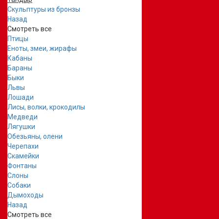
Скульптуры из бронзы
Назад
Смотреть все
Птицы
Еноты, змеи, жирафы
Кабаны
Бараны
Быки
Львы
Лошади
Лисы, волки, крокодилы
Медведи
Лягушки
Обезьяны, олени
Черепахи
Скамейки
Фонтаны
Слоны
Собаки
Дымоходы
Назад
Смотреть все