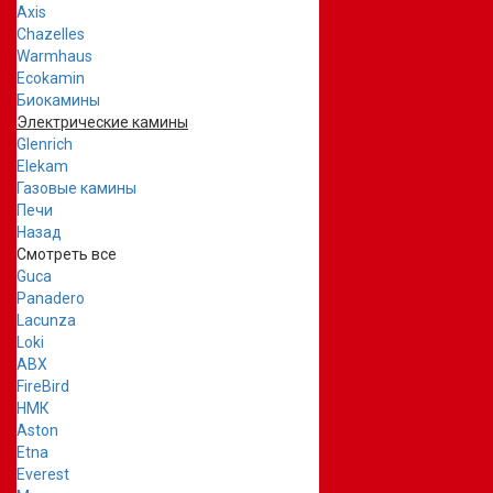
Axis
Chazelles
Warmhaus
Ecokamin
Биокамины
Электрические камины
Glenrich
Elekam
Газовые камины
Печи
Назад
Смотреть все
Guca
Panadero
Lacunza
Loki
ABX
FireBird
НМК
Aston
Etna
Everest