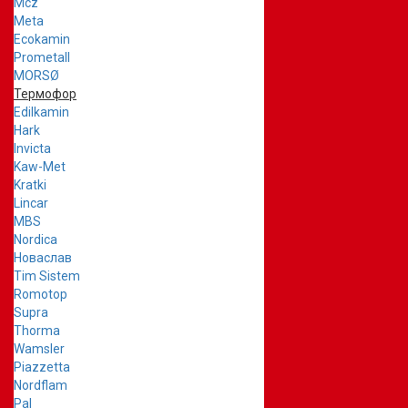
Mcz
Meta
Ecokamin
Prometall
MORSØ
Термофор
Edilkamin
Hark
Invicta
Kaw-Met
Kratki
Lincar
MBS
Nordica
Новаслав
Tim Sistem
Romotop
Supra
Thorma
Wamsler
Piazzetta
Nordflam
Pal