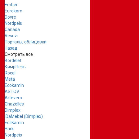
Ember
Eurokom
Dovre
Nordpeis
Canada
Vesuvi
Порталы, облицовки
Назад
Смотреть все
Bordelet
КимрПечь
Rocal
Meta
Ecokamin
ASTOV
Artevero
Chazelles
Dimplex
IDaMebel (Dimplex)
EdilKamin
Hark
Nordpeis