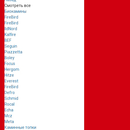
Смотреть все
Биокамины
FireBird
FireBird
IldNord
Kalfire
BEF
Seguin
Piazzetta
Boley
Focus
Hergom
Hitze
Everest
FireBird
Defro
Schmid
Rocal
Echa
Mcz
Meta
Каминные топки