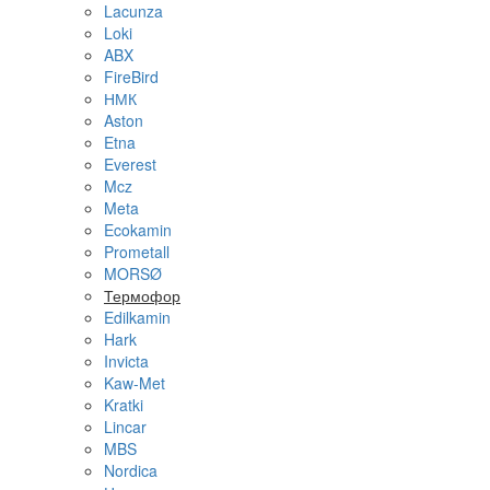
Lacunza
Loki
ABX
FireBird
НМК
Aston
Etna
Everest
Mcz
Meta
Ecokamin
Prometall
MORSØ
Термофор
Edilkamin
Hark
Invicta
Kaw-Met
Kratki
Lincar
MBS
Nordica