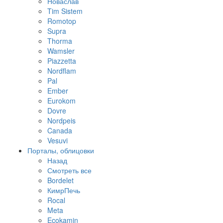
Новаслав
Tim Sistem
Romotop
Supra
Thorma
Wamsler
Piazzetta
Nordflam
Pal
Ember
Eurokom
Dovre
Nordpeis
Canada
Vesuvi
Порталы, облицовки
Назад
Смотреть все
Bordelet
КимрПечь
Rocal
Meta
Ecokamin