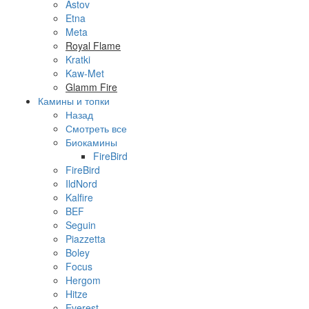
Astov
Etna
Meta
Royal Flame
Kratki
Kaw-Met
Glamm Fire
Камины и топки
Назад
Смотреть все
Биокамины
FireBird
FireBird
IldNord
Kalfire
BEF
Seguin
Piazzetta
Boley
Focus
Hergom
Hitze
Everest