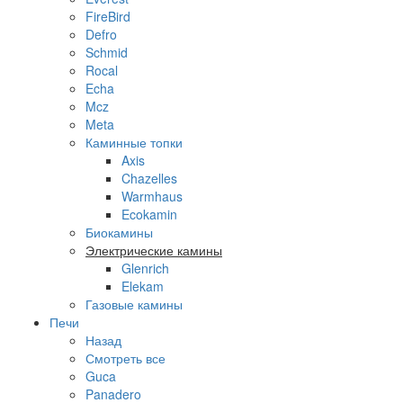
FireBird
Defro
Schmid
Rocal
Echa
Mcz
Meta
Каминные топки
Axis
Chazelles
Warmhaus
Ecokamin
Биокамины
Электрические камины
Glenrich
Elekam
Газовые камины
Печи
Назад
Смотреть все
Guca
Panadero