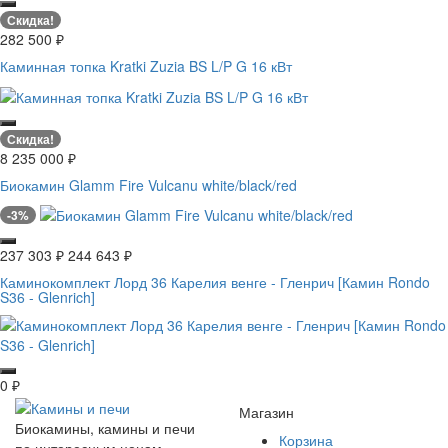
Скидка!
282 500
₽
Каминная топка Kratki Zuzia BS L/P G 16 кВт
Скидка!
8 235 000
₽
Биокамин Glamm Fire Vulcanu white/black/red
-3%
237 303
₽
244 643
₽
Каминокомплект Лорд 36 Карелия венге - Гленрич [Камин Rondo
S36 - Glenrich]
0
₽
Магазин
Биокамины, камины и печи
Корзина
по интересным ценам.