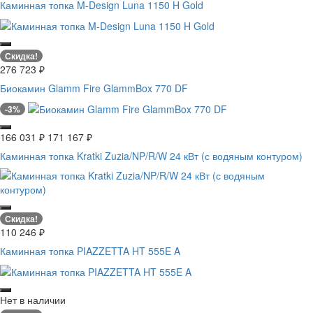
Каминная топка M-Design Luna 1150 H Gold
Скидка!
276 723
₽
Биокамин Glamm Fire GlammBox 770 DF
-3%
166 031
₽
171 167
₽
Каминная топка Kratki Zuzia/NP/R/W 24 кВт (с водяным контуром)
Скидка!
110 246
₽
Каминная топка PIAZZETTA HT 555E A
Нет в наличии