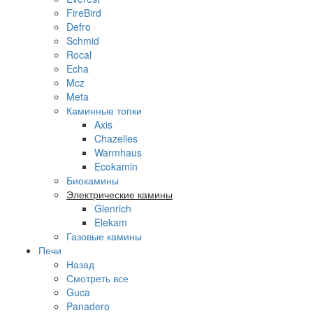
FireBird
Defro
Schmid
Rocal
Echa
Mcz
Meta
Каминные топки
Axis
Chazelles
Warmhaus
Ecokamin
Биокамины
Электрические камины
Glenrich
Elekam
Газовые камины
Печи
Назад
Смотреть все
Guca
Panadero