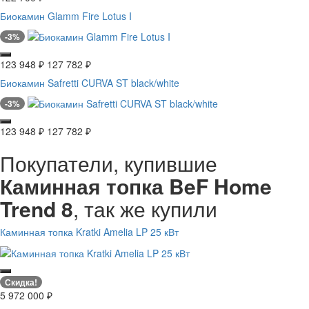
Биокамин Glamm Fire Lotus I
-3%
123 948
₽
127 782
₽
Биокамин Safretti CURVA ST black/white
-3%
123 948
₽
127 782
₽
Покупатели, купившие
Каминная топка BeF Home
Trend 8
, так же купили
Каминная топка Kratki Amelia LP 25 кВт
Скидка!
5 972 000
₽