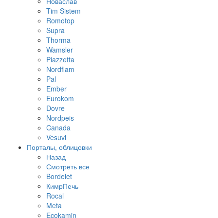
Новаслав
Tim Sistem
Romotop
Supra
Thorma
Wamsler
Piazzetta
Nordflam
Pal
Ember
Eurokom
Dovre
Nordpeis
Canada
Vesuvi
Порталы, облицовки
Назад
Смотреть все
Bordelet
КимрПечь
Rocal
Meta
Ecokamin