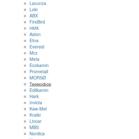
Lacunza
Loki
ABX
FireBird
НМК
Aston
Etna
Everest
Mcz
Meta
Ecokamin
Prometall
MORSØ
Термофор
Edilkamin
Hark
Invicta
Kaw-Met
Kratki
Lincar
MBS
Nordica