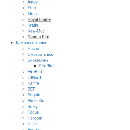
Astov
Etna
Meta
Royal Flame
Kratki
Kaw-Met
Glamm Fire
Камины и топки
Назад
Смотреть все
Биокамины
FireBird
FireBird
IldNord
Kalfire
BEF
Seguin
Piazzetta
Boley
Focus
Hergom
Hitze
Everest