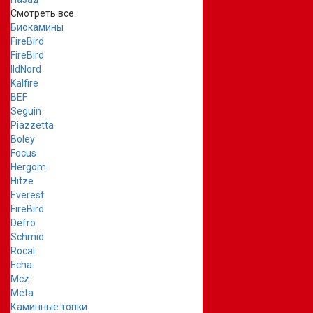
Смотреть все
Биокамины
FireBird
FireBird
IldNord
Kalfire
BEF
Seguin
Piazzetta
Boley
Focus
Hergom
Hitze
Everest
FireBird
Defro
Schmid
Rocal
Echa
Mcz
Meta
Каминные топки