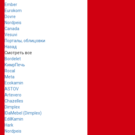
Ember
Eurokom
Dovre
Nordpeis
Canada
Vesuvi
Порталы, облицовки
Назад
Смотреть все
Bordelet
КимрПечь
Rocal
Meta
Ecokamin
ASTOV
Artevero
Chazelles
Dimplex
IDaMebel (Dimplex)
EdilKamin
Hark
Nordpeis