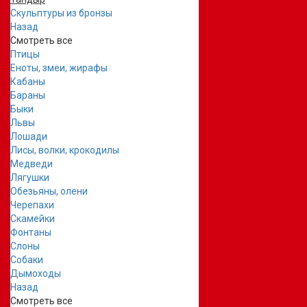
Скульптуры из бронзы
Назад
Смотреть все
Птицы
Еноты, змеи, жирафы
Кабаны
Бараны
Быки
Львы
Лошади
Лисы, волки, крокодилы
Медведи
Лягушки
Обезьяны, олени
Черепахи
Скамейки
Фонтаны
Слоны
Собаки
Дымоходы
Назад
Смотреть все