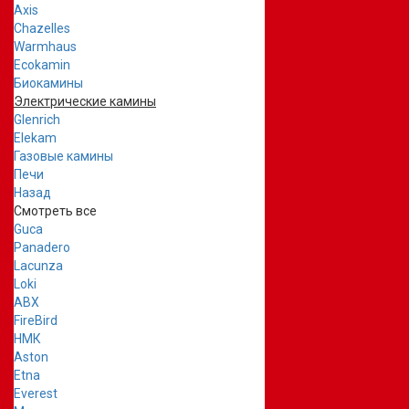
Axis
Chazelles
Warmhaus
Ecokamin
Биокамины
Электрические камины
Glenrich
Elekam
Газовые камины
Печи
Назад
Смотреть все
Guca
Panadero
Lacunza
Loki
ABX
FireBird
НМК
Aston
Etna
Everest