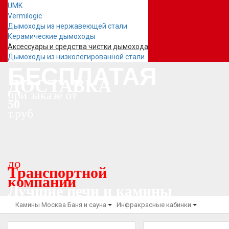
UMK
Vermilogic
Дымоходы из нержавеющей стали
Керамические дымоходы
Аксессуары и средства чистки дымохода
Дымоходы из низколегированной стали
БЕСПЛАТАЯ
ДОСТАВКА
при заказе от
50
т.руб
до
Транспортной
компании
Лучшие печи и камины
Камины Москва
Баня и сауна
Инфракрасные кабинки