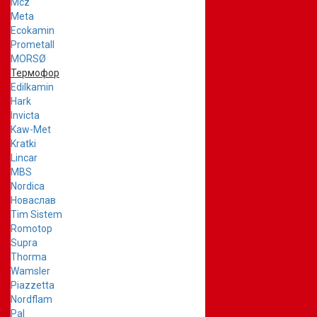
Mcz
Meta
Ecokamin
Prometall
MORSØ
Термофор
Edilkamin
Hark
Invicta
Kaw-Met
Kratki
Lincar
MBS
Nordica
Новаслав
Tim Sistem
Romotop
Supra
Thorma
Wamsler
Piazzetta
Nordflam
Pal