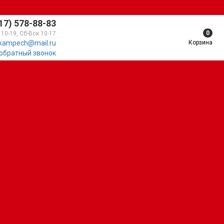
17) 578-88-83
0
 10-19, Сб-Вск 10-17
Корзина
kampech@mail.ru
 обратный звонок