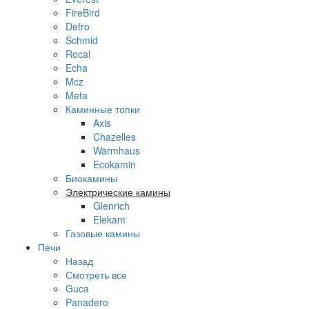
FireBird
Defro
Schmid
Rocal
Echa
Mcz
Meta
Каминные топки
Axis
Chazelles
Warmhaus
Ecokamin
Биокамины
Электрические камины
Glenrich
Elekam
Газовые камины
Печи
Назад
Смотреть все
Guca
Panadero