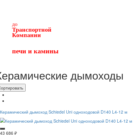
от
50
т.
до
Транспортной
Компании
до трансп. компании
для отправки в Сургут
печи и камины
Керамические дымоходы
Сортировать
Керамический дымоход Schiedel Uni одноходовой D140 L4-12 м
43 686
₽