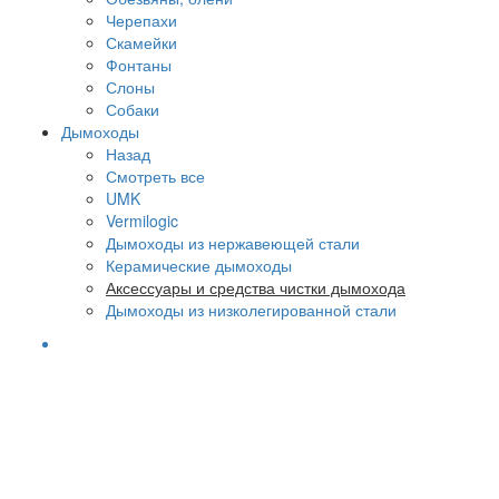
Черепахи
Скамейки
Фонтаны
Слоны
Собаки
Дымоходы
Назад
Смотреть все
UMK
Vermilogic
Дымоходы из нержавеющей стали
Керамические дымоходы
Аксессуары и средства чистки дымохода
Дымоходы из низколегированной стали
БЕСПЛАТАЯ
ДОСТАВКА
при заказе от
50
т.руб