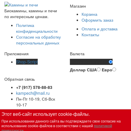
Магазин
Биокамины, камины и печи
Корзина
по интересным ценам.
Оформить заказ
Политика
Оплата и доставка
конфиденциальности
Контакты
Согласие на обработку
персональных данных
Приложения
Валюта
Shop-Script
Российский рубль
Доллар США
Евро
Обратная связь
+7 (917) 578-88-83
kampech@mail.ru
Пн-Пт 10-19, Сб-Вск
10-17
Вся представленная на сайте информация, касающаяся
Этот веб-сайт использует cookie-файлы.
технических характеристик, наличия на складе, стоимости
При использовании данного сайта вы подтверждаете свое согласие на
товаров, носит информационный характер и не является
использование cookie-файлов в соответствии с нашей
политикой
приватности
.
публичной офертой, определяемой положениями Статьи