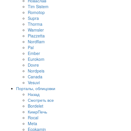
Новаслав
Tim Sistem
Romotop
Supra
Thorma
Wamsler
Piazzetta
Nordflam
Pal
Ember
Eurokom
Dovre
Nordpeis
Canada
Vesuvi
Порталы, облицовки
Назад
Смотреть все
Bordelet
КимрПечь
Rocal
Meta
Ecokamin