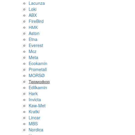
Lacunza
Loki
ABX
FireBird
НМК
Aston
Etna
Everest
Mcz
Meta
Ecokamin
Prometall
MORSØ
Термофор
Edilkamin
Hark
Invicta
Kaw-Met
Kratki
Lincar
MBS
Nordica