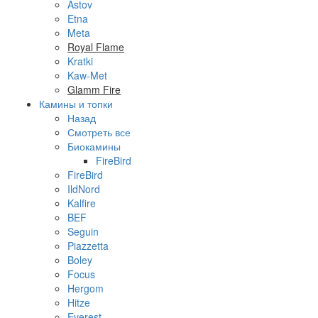
Astov
Etna
Meta
Royal Flame
Kratki
Kaw-Met
Glamm Fire
Камины и топки
Назад
Смотреть все
Биокамины
FireBird
FireBird
IldNord
Kalfire
BEF
Seguin
Piazzetta
Boley
Focus
Hergom
Hitze
Everest