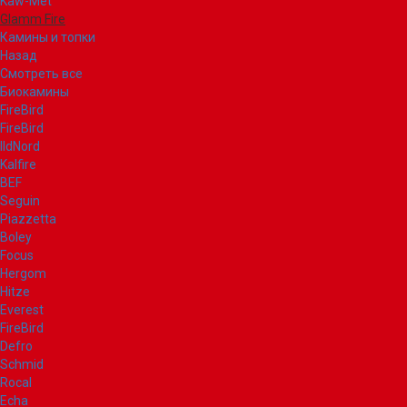
Kaw-Met
Glamm Fire
Камины и топки
Назад
Смотреть все
Биокамины
FireBird
FireBird
IldNord
Kalfire
BEF
Seguin
Piazzetta
Boley
Focus
Hergom
Hitze
Everest
FireBird
Defro
Schmid
Rocal
Echa