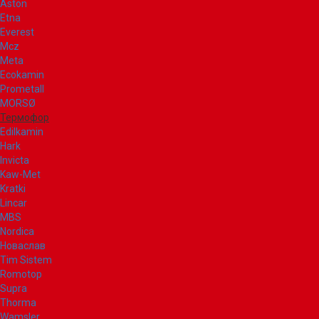
Aston
Etna
Everest
Mcz
Meta
Ecokamin
Prometall
MORSØ
Термофор
Edilkamin
Hark
Invicta
Kaw-Met
Kratki
Lincar
MBS
Nordica
Новаслав
Tim Sistem
Romotop
Supra
Thorma
Wamsler