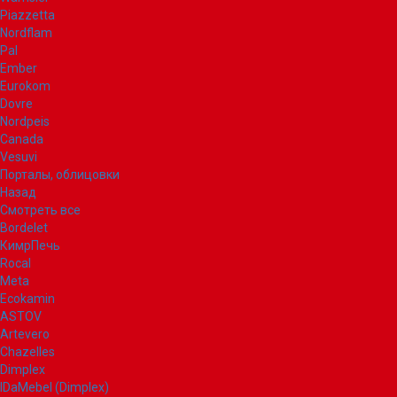
Piazzetta
Nordflam
Pal
Ember
Eurokom
Dovre
Nordpeis
Canada
Vesuvi
Порталы, облицовки
Назад
Смотреть все
Bordelet
КимрПечь
Rocal
Meta
Ecokamin
ASTOV
Artevero
Chazelles
Dimplex
IDaMebel (Dimplex)