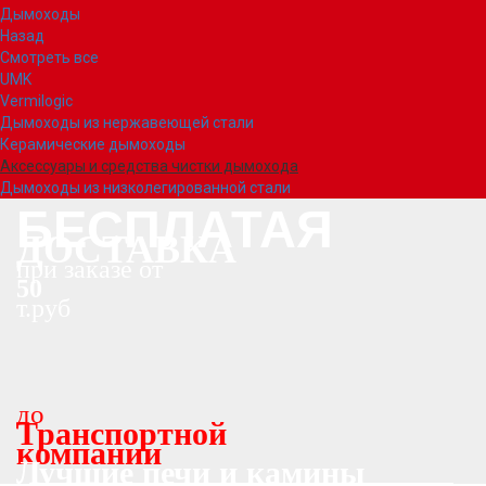
Дымоходы
Назад
Смотреть все
UMK
Vermilogic
Дымоходы из нержавеющей стали
Керамические дымоходы
Аксессуары и средства чистки дымохода
Дымоходы из низколегированной стали
БЕСПЛАТАЯ
ДОСТАВКА
при заказе от
50
т.руб
до
Транспортной
компании
Лучшие печи и камины