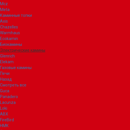
Mcz
Meta
Каминные топки
Axis
Chazelles
Warmhaus
Ecokamin
Биокамины
Электрические камины
Glenrich
Elekam
Газовые камины
Печи
Назад
Смотреть все
Guca
Panadero
Lacunza
Loki
ABX
FireBird
НМК