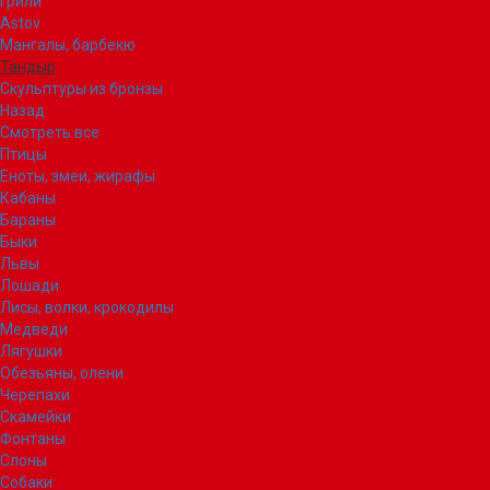
Грили
Astov
Мангалы, барбекю
Тандыр
Скульптуры из бронзы
Назад
Смотреть все
Птицы
Еноты, змеи, жирафы
Кабаны
Бараны
Быки
Львы
Лошади
Лисы, волки, крокодилы
Медведи
Лягушки
Обезьяны, олени
Черепахи
Скамейки
Фонтаны
Слоны
Собаки