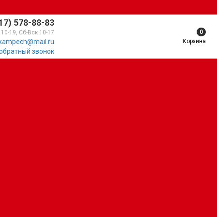
17) 578-88-83
0
 10-19, Сб-Вск 10-17
Корзина
kampech@mail.ru
 обратный звонок