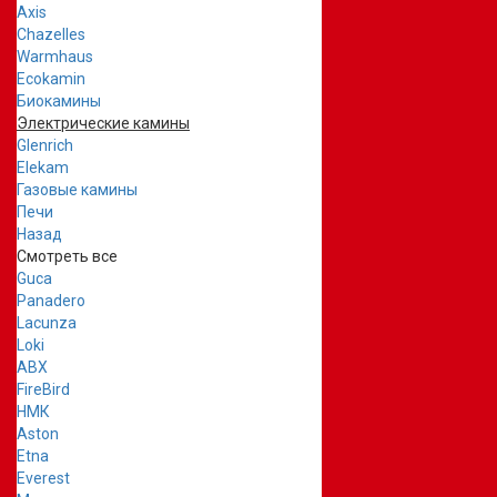
Axis
Chazelles
Warmhaus
Ecokamin
Биокамины
Электрические камины
Glenrich
Elekam
Газовые камины
Печи
Назад
Смотреть все
Guca
Panadero
Lacunza
Loki
ABX
FireBird
НМК
Aston
Etna
Everest