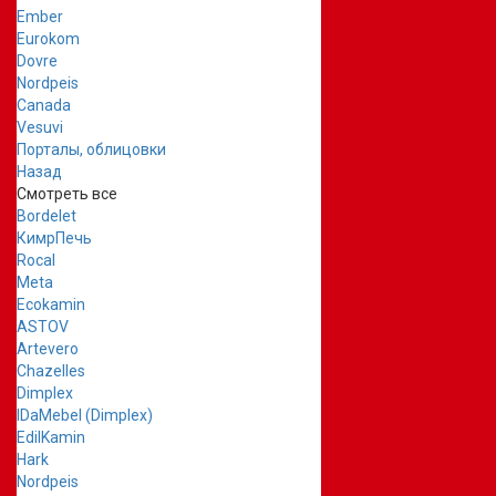
Ember
Eurokom
Dovre
Nordpeis
Canada
Vesuvi
Порталы, облицовки
Назад
Смотреть все
Bordelet
КимрПечь
Rocal
Meta
Ecokamin
ASTOV
Artevero
Chazelles
Dimplex
IDaMebel (Dimplex)
EdilKamin
Hark
Nordpeis