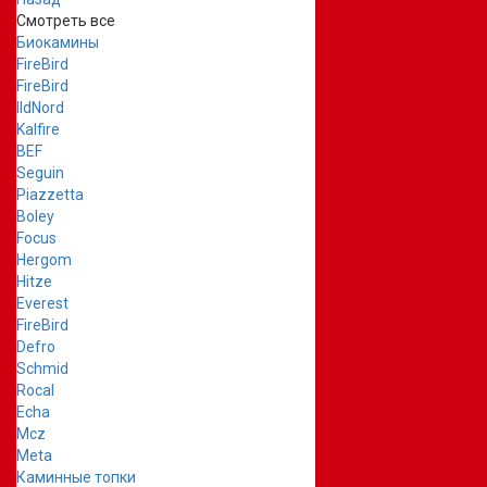
Смотреть все
Биокамины
FireBird
FireBird
IldNord
Kalfire
BEF
Seguin
Piazzetta
Boley
Focus
Hergom
Hitze
Everest
FireBird
Defro
Schmid
Rocal
Echa
Mcz
Meta
Каминные топки