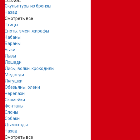
Скульптуры из бронзы
Назад
Смотреть все
Птицы
Еноты, змеи, жирафы
Кабаны
Бараны
Быки
Львы
Лошади
Лисы, волки, крокодилы
Медведи
Лягушки
Обезьяны, олени
Черепахи
Скамейки
Фонтаны
Слоны
Собаки
Дымоходы
Назад
Смотреть все