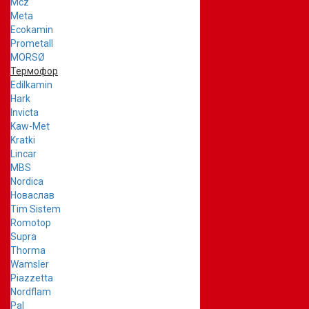
Mcz
Meta
Ecokamin
Prometall
MORSØ
Термофор
Edilkamin
Hark
Invicta
Kaw-Met
Kratki
Lincar
MBS
Nordica
Новаслав
Tim Sistem
Romotop
Supra
Thorma
Wamsler
Piazzetta
Nordflam
Pal