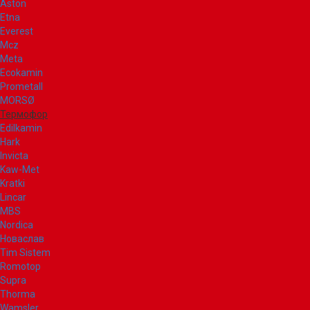
Aston
Etna
Everest
Mcz
Meta
Ecokamin
Prometall
MORSØ
Термофор
Edilkamin
Hark
Invicta
Kaw-Met
Kratki
Lincar
MBS
Nordica
Новаслав
Tim Sistem
Romotop
Supra
Thorma
Wamsler