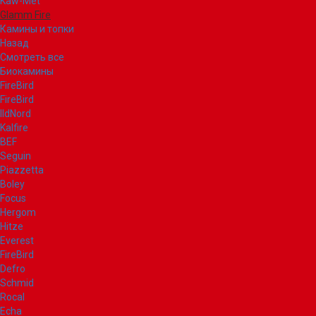
Kaw-Met
Glamm Fire
Камины и топки
Назад
Смотреть все
Биокамины
FireBird
FireBird
IldNord
Kalfire
BEF
Seguin
Piazzetta
Boley
Focus
Hergom
Hitze
Everest
FireBird
Defro
Schmid
Rocal
Echa