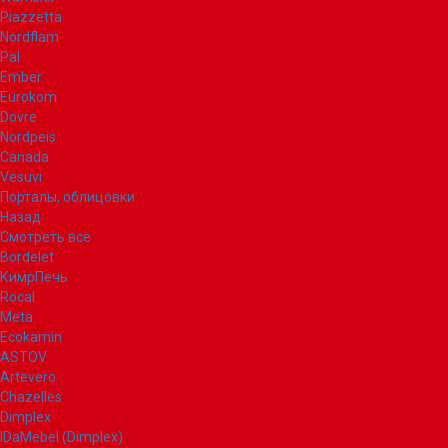
Piazzetta
Nordflam
Pal
Ember
Eurokom
Dovre
Nordpeis
Canada
Vesuvi
Порталы, облицовки
Назад
Смотреть все
Bordelet
КимрПечь
Rocal
Meta
Ecokamin
ASTOV
Artevero
Chazelles
Dimplex
IDaMebel (Dimplex)