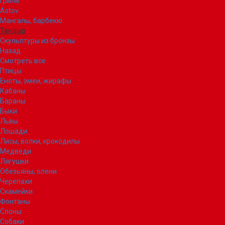
Грили
Astov
Мангалы, барбекю
Тандыр
Скульптуры из бронзы
Назад
Смотреть все
Птицы
Еноты, змеи, жирафы
Кабаны
Бараны
Быки
Львы
Лошади
Лисы, волки, крокодилы
Медведи
Лягушки
Обезьяны, олени
Черепахи
Скамейки
Фонтаны
Слоны
Собаки