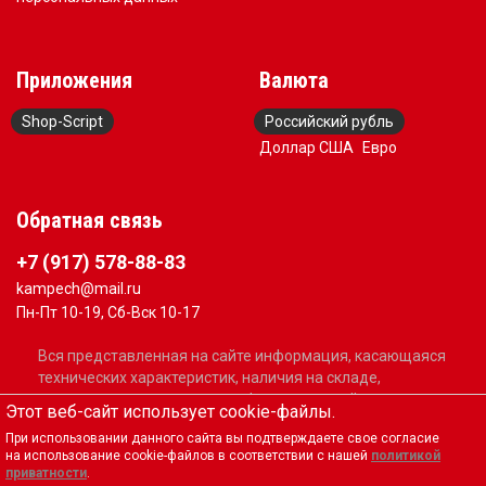
Приложения
Валюта
Shop-Script
Российский рубль
Доллар США
Евро
Обратная связь
+7 (917) 578-88-83
kampech@mail.ru
Пн-Пт 10-19, Сб-Вск 10-17
Вся представленная на сайте информация, касающаяся
технических характеристик, наличия на складе,
стоимости товаров, носит информационный характер и
Этот веб-сайт использует cookie-файлы.
не является публичной офертой, определяемой
При использовании данного сайта вы подтверждаете свое согласие
положениями Статьи 437(2) Гражданского кодекса РФ
на использование cookie-файлов в соответствии с нашей
политикой
приватности
.