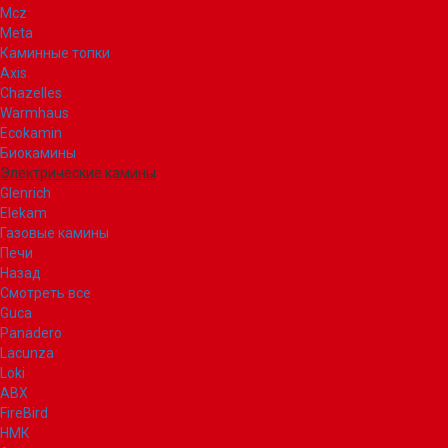
Mcz
Meta
Каминные топки
Axis
Chazelles
Warmhaus
Ecokamin
Биокамины
Электрические камины
Glenrich
Elekam
Газовые камины
Печи
Назад
Смотреть все
Guca
Panadero
Lacunza
Loki
ABX
FireBird
НМК