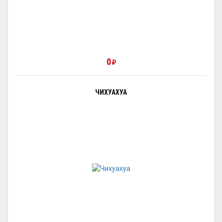
0
₽
ЧИХУАХУА