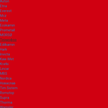
Aston
Etna
Everest
Mcz
Meta
Ecokamin
Prometall
MORSØ
Термофор
Edilkamin
Hark
Invicta
Kaw-Met
Kratki
Lincar
MBS
Nordica
Новаслав
Tim Sistem
Romotop
Supra
Thorma
Wamsler