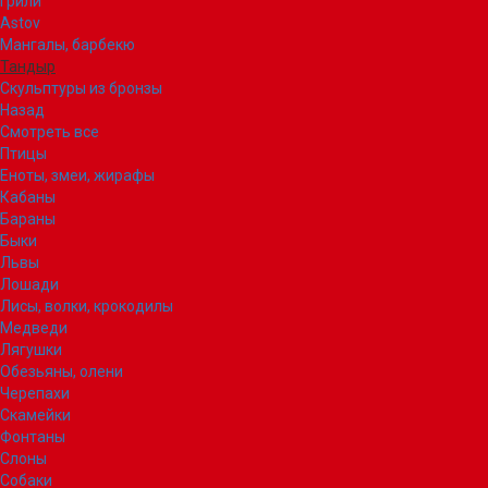
Грили
Astov
Мангалы, барбекю
Тандыр
Скульптуры из бронзы
Назад
Смотреть все
Птицы
Еноты, змеи, жирафы
Кабаны
Бараны
Быки
Львы
Лошади
Лисы, волки, крокодилы
Медведи
Лягушки
Обезьяны, олени
Черепахи
Скамейки
Фонтаны
Слоны
Собаки