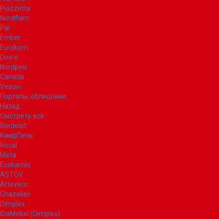
Piazzetta
Nordflam
Pal
Ember
Eurokom
Dovre
Nordpeis
Canada
Vesuvi
Порталы, облицовки
Назад
Смотреть все
Bordelet
КимрПечь
Rocal
Meta
Ecokamin
ASTOV
Artevero
Chazelles
Dimplex
IDaMebel (Dimplex)