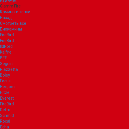
Kaw-Met
Glamm Fire
Камины и топки
Назад
Смотреть все
Биокамины
FireBird
FireBird
IldNord
Kalfire
BEF
Seguin
Piazzetta
Boley
Focus
Hergom
Hitze
Everest
FireBird
Defro
Schmid
Rocal
Echa