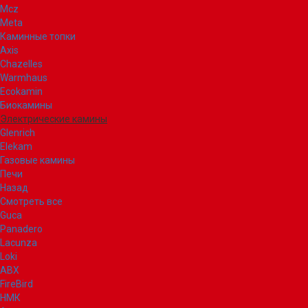
Mcz
Meta
Каминные топки
Axis
Chazelles
Warmhaus
Ecokamin
Биокамины
Электрические камины
Glenrich
Elekam
Газовые камины
Печи
Назад
Смотреть все
Guca
Panadero
Lacunza
Loki
ABX
FireBird
НМК