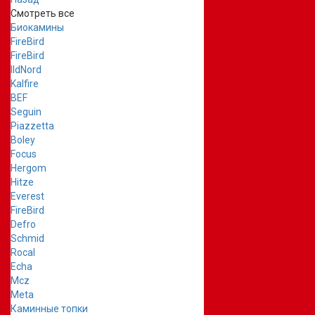
Смотреть все
Биокамины
FireBird
FireBird
IldNord
Kalfire
BEF
Seguin
Piazzetta
Boley
Focus
Hergom
Hitze
Everest
FireBird
Defro
Schmid
Rocal
Echa
Mcz
Meta
Каминные топки