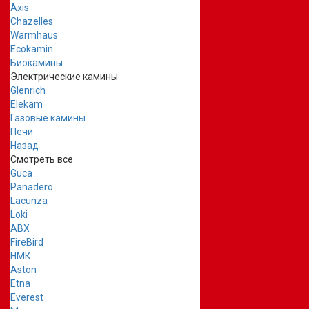
Axis
Chazelles
Warmhaus
Ecokamin
Биокамины
Электрические камины
Glenrich
Elekam
Газовые камины
Печи
Назад
Смотреть все
Guca
Panadero
Lacunza
Loki
ABX
FireBird
НМК
Aston
Etna
Everest