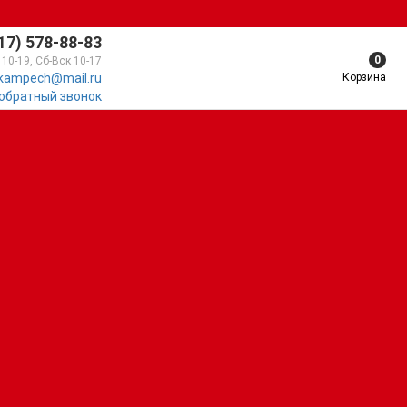
17) 578-88-83
0
 10-19, Сб-Вск 10-17
Корзина
kampech@mail.ru
 обратный звонок