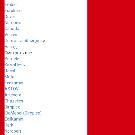
Ember
Eurokom
Dovre
Nordpeis
Canada
Vesuvi
Порталы, облицовки
Назад
Смотреть все
Bordelet
КимрПечь
Rocal
Meta
Ecokamin
ASTOV
Artevero
Chazelles
Dimplex
IDaMebel (Dimplex)
EdilKamin
Hark
Nordpeis