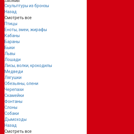
Скульптуры из бронзы
Назад
Смотреть все
Птицы
Еноты, змеи, жирафы
Кабаны
Бараны
Быки
Львы
Лошади
Лисы, волки, крокодилы
Медведи
Лягушки
Обезьяны, олени
Черепахи
Скамейки
Фонтаны
Слоны
Собаки
Дымоходы
Назад
Смотреть все