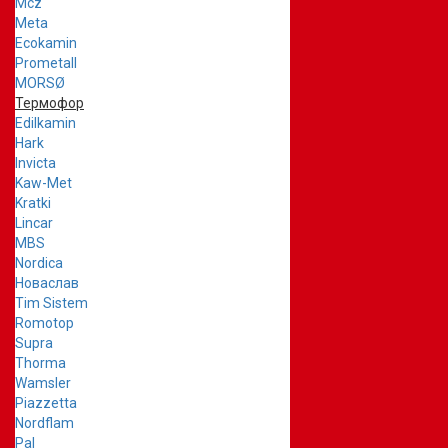
Mcz
Meta
Ecokamin
Prometall
MORSØ
Термофор
Edilkamin
Hark
Invicta
Kaw-Met
Kratki
Lincar
MBS
Nordica
Новаслав
Tim Sistem
Romotop
Supra
Thorma
Wamsler
Piazzetta
Nordflam
Pal