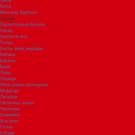
Грили
Astov
Мангалы, барбекю
Тандыр
Скульптуры из бронзы
Назад
Смотреть все
Птицы
Еноты, змеи, жирафы
Кабаны
Бараны
Быки
Львы
Лошади
Лисы, волки, крокодилы
Медведи
Лягушки
Обезьяны, олени
Черепахи
Скамейки
Фонтаны
Слоны
Собаки