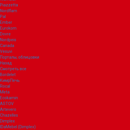
Piazzetta
Nordflam
Pal
Ember
Eurokom
Dovre
Nordpeis
Canada
Vesuvi
Порталы, облицовки
Назад
Смотреть все
Bordelet
КимрПечь
Rocal
Meta
Ecokamin
ASTOV
Artevero
Chazelles
Dimplex
IDaMebel (Dimplex)