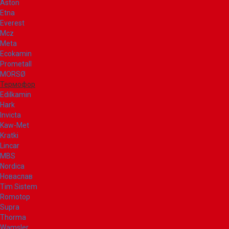
Aston
Etna
Everest
Mcz
Meta
Ecokamin
Prometall
MORSØ
Термофор
Edilkamin
Hark
Invicta
Kaw-Met
Kratki
Lincar
MBS
Nordica
Новаслав
Tim Sistem
Romotop
Supra
Thorma
Wamsler