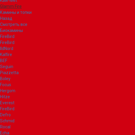
Kaw-Met
Glamm Fire
Камины и топки
Назад
Смотреть все
Биокамины
FireBird
FireBird
IldNord
Kalfire
BEF
Seguin
Piazzetta
Boley
Focus
Hergom
Hitze
Everest
FireBird
Defro
Schmid
Rocal
Echa