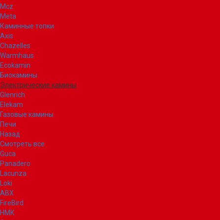
Mcz
Meta
Каминные топки
Axis
Chazelles
Warmhaus
Ecokamin
Биокамины
Электрические камины
Glenrich
Elekam
Газовые камины
Печи
Назад
Смотреть все
Guca
Panadero
Lacunza
Loki
ABX
FireBird
НМК