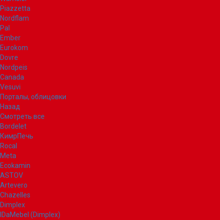
Piazzetta
Nordflam
Pal
Ember
Eurokom
Dovre
Nordpeis
Canada
Vesuvi
Порталы, облицовки
Назад
Смотреть все
Bordelet
КимрПечь
Rocal
Meta
Ecokamin
ASTOV
Artevero
Chazelles
Dimplex
IDaMebel (Dimplex)