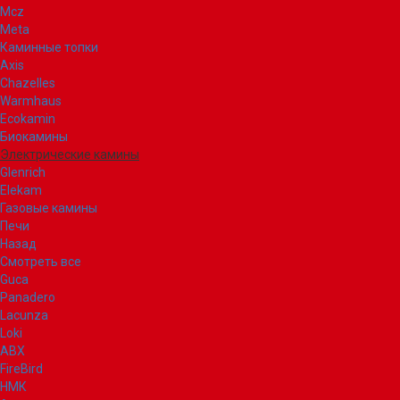
Mcz
Meta
Каминные топки
Axis
Chazelles
Warmhaus
Ecokamin
Биокамины
Электрические камины
Glenrich
Elekam
Газовые камины
Печи
Назад
Смотреть все
Guca
Panadero
Lacunza
Loki
ABX
FireBird
НМК