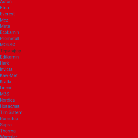
Aston
Etna
Everest
Mcz
Meta
Ecokamin
Prometall
MORSØ
Термофор
Edilkamin
Hark
Invicta
Kaw-Met
Kratki
Lincar
MBS
Nordica
Новаслав
Tim Sistem
Romotop
Supra
Thorma
Wamsler