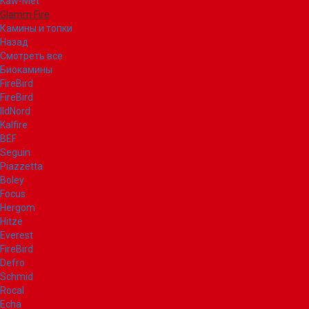
Kaw-Met
Glamm Fire
Камины и топки
Назад
Смотреть все
Биокамины
FireBird
FireBird
IldNord
Kalfire
BEF
Seguin
Piazzetta
Boley
Focus
Hergom
Hitze
Everest
FireBird
Defro
Schmid
Rocal
Echa