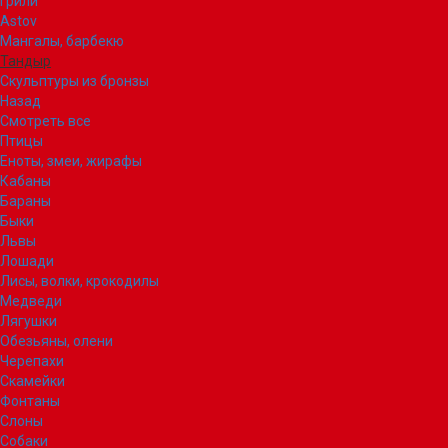
Грили
Astov
Мангалы, барбекю
Тандыр
Скульптуры из бронзы
Назад
Смотреть все
Птицы
Еноты, змеи, жирафы
Кабаны
Бараны
Быки
Львы
Лошади
Лисы, волки, крокодилы
Медведи
Лягушки
Обезьяны, олени
Черепахи
Скамейки
Фонтаны
Слоны
Собаки