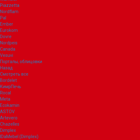
Piazzetta
Nordflam
Pal
Ember
Eurokom
Dovre
Nordpeis
Canada
Vesuvi
Порталы, облицовки
Назад
Смотреть все
Bordelet
КимрПечь
Rocal
Meta
Ecokamin
ASTOV
Artevero
Chazelles
Dimplex
IDaMebel (Dimplex)