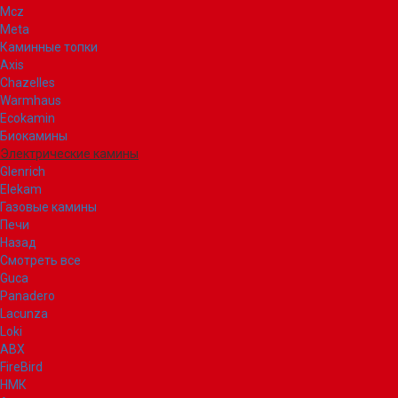
Mcz
Meta
Каминные топки
Axis
Chazelles
Warmhaus
Ecokamin
Биокамины
Электрические камины
Glenrich
Elekam
Газовые камины
Печи
Назад
Смотреть все
Guca
Panadero
Lacunza
Loki
ABX
FireBird
НМК