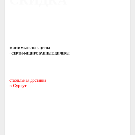
СКИДКА
МИНИМАЛЬНЫЕ ЦЕНЫ
- СЕРТИФИЦИРОВАННЫЕ ДИЛЕРЫ
Печь-камин
PISA
и другие печи и камины
европейских производителей.
стабильная доставка
в Сургут
Печь