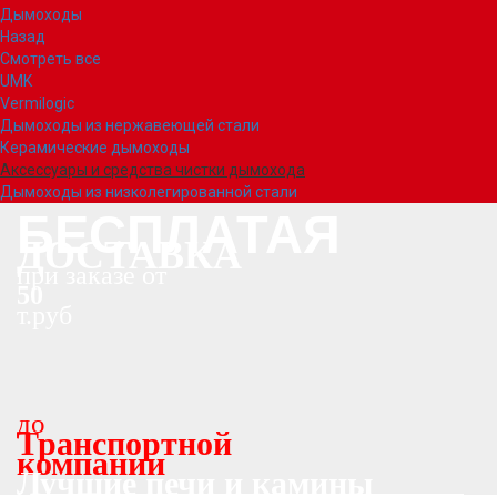
Дымоходы
Назад
Смотреть все
UMK
Vermilogic
Дымоходы из нержавеющей стали
Керамические дымоходы
Аксессуары и средства чистки дымохода
Дымоходы из низколегированной стали
БЕСПЛАТАЯ
ДОСТАВКА
при заказе от
50
т.руб
до
Транспортной
компании
Лучшие печи и камины