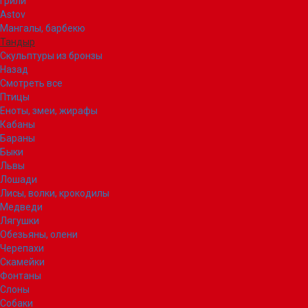
Грили
Astov
Мангалы, барбекю
Тандыр
Скульптуры из бронзы
Назад
Смотреть все
Птицы
Еноты, змеи, жирафы
Кабаны
Бараны
Быки
Львы
Лошади
Лисы, волки, крокодилы
Медведи
Лягушки
Обезьяны, олени
Черепахи
Скамейки
Фонтаны
Слоны
Собаки