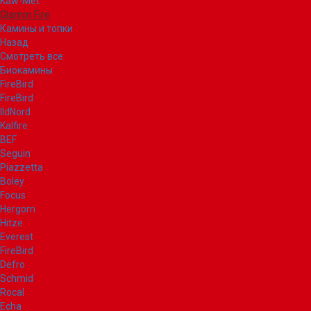
Kaw-Met
Glamm Fire
Камины и топки
Назад
Смотреть все
Биокамины
FireBird
FireBird
IldNord
Kalfire
BEF
Seguin
Piazzetta
Boley
Focus
Hergom
Hitze
Everest
FireBird
Defro
Schmid
Rocal
Echa