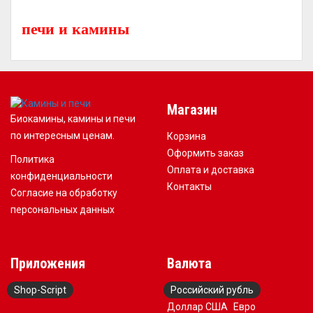
до трансп. компании
для отправки в Сургут
печи и камины
Магазин
Биокамины, камины и печи
по интересным ценам.
Корзина
Оформить заказ
Политика
Оплата и доставка
конфиденциальности
Контакты
Согласие на обработку
персональных данных
Приложения
Валюта
Shop-Script
Российский рубль
Доллар США
Евро