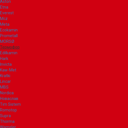
Aston
Etna
Everest
Mcz
Meta
Ecokamin
Prometall
MORSØ
Термофор
Edilkamin
Hark
Invicta
Kaw-Met
Kratki
Lincar
MBS
Nordica
Новаслав
Tim Sistem
Romotop
Supra
Thorma
Wamsler