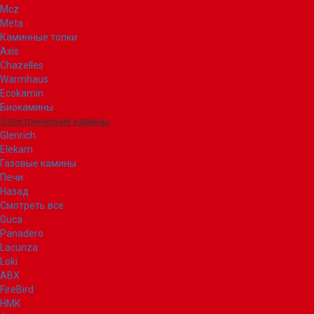
Mcz
Meta
Каминные топки
Axis
Chazelles
Warmhaus
Ecokamin
Биокамины
Электрические камины
Glenrich
Elekam
Газовые камины
Печи
Назад
Смотреть все
Guca
Panadero
Lacunza
Loki
ABX
FireBird
НМК