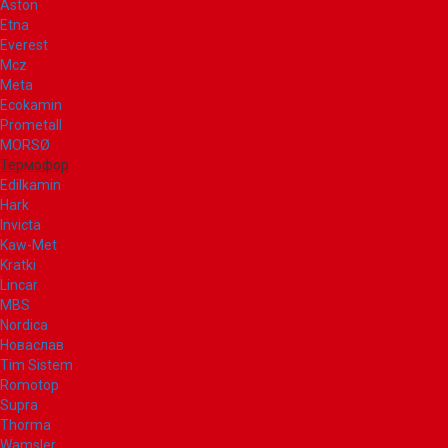
Aston
Etna
Everest
Mcz
Meta
Ecokamin
Prometall
MORSØ
Термофор
Edilkamin
Hark
Invicta
Kaw-Met
Kratki
Lincar
MBS
Nordica
Новаслав
Tim Sistem
Romotop
Supra
Thorma
Wamsler