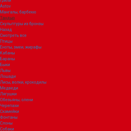
Грили
Astov
Мангалы, барбекю
Тандыр
Скульптуры из бронзы
Назад
Смотреть все
Птицы
Еноты, змеи, жирафы
Кабаны
Бараны
Быки
Львы
Лошади
Лисы, волки, крокодилы
Медведи
Лягушки
Обезьяны, олени
Черепахи
Скамейки
Фонтаны
Слоны
Собаки