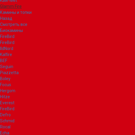
Kaw-Met
Glamm Fire
Камины и топки
Назад
Смотреть все
Биокамины
FireBird
FireBird
IldNord
Kalfire
BEF
Seguin
Piazzetta
Boley
Focus
Hergom
Hitze
Everest
FireBird
Defro
Schmid
Rocal
Echa