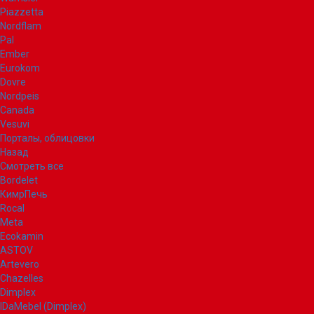
Piazzetta
Nordflam
Pal
Ember
Eurokom
Dovre
Nordpeis
Canada
Vesuvi
Порталы, облицовки
Назад
Смотреть все
Bordelet
КимрПечь
Rocal
Meta
Ecokamin
ASTOV
Artevero
Chazelles
Dimplex
IDaMebel (Dimplex)