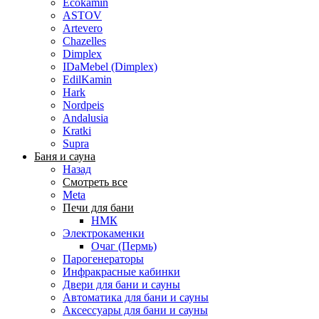
Ecokamin
ASTOV
Artevero
Chazelles
Dimplex
IDaMebel (Dimplex)
EdilKamin
Hark
Nordpeis
Andalusia
Kratki
Supra
Баня и сауна
Назад
Смотреть все
Meta
Печи для бани
НМК
Электрокаменки
Очаг (Пермь)
Парогенераторы
Инфракрасные кабинки
Двери для бани и сауны
Автоматика для бани и сауны
Аксессуары для бани и сауны