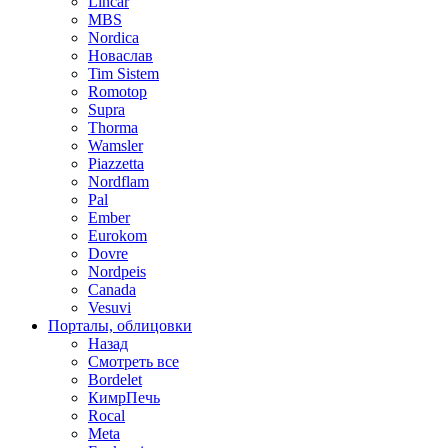
Lincar
MBS
Nordica
Новаслав
Tim Sistem
Romotop
Supra
Thorma
Wamsler
Piazzetta
Nordflam
Pal
Ember
Eurokom
Dovre
Nordpeis
Canada
Vesuvi
Порталы, облицовки
Назад
Смотреть все
Bordelet
КимрПечь
Rocal
Meta