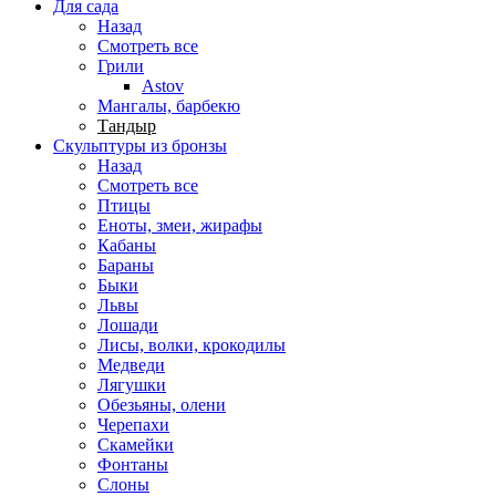
Для сада
Назад
Смотреть все
Грили
Astov
Мангалы, барбекю
Тандыр
Скульптуры из бронзы
Назад
Смотреть все
Птицы
Еноты, змеи, жирафы
Кабаны
Бараны
Быки
Львы
Лошади
Лисы, волки, крокодилы
Медведи
Лягушки
Обезьяны, олени
Черепахи
Скамейки
Фонтаны
Слоны