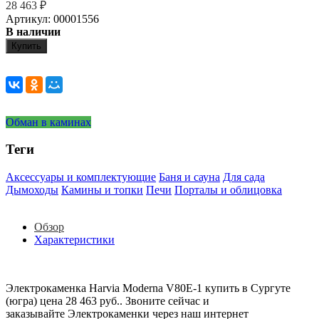
28 463
₽
Артикул: 00001556
В наличии
Купить
Обман в каминах
Теги
Аксессуары и комплектующие
Баня и сауна
Для сада
Дымоходы
Камины и топки
Печи
Порталы и облицовка
Обзор
Характеристики
Электрокаменка Harvia Moderna V80E-1 купить в Сургуте
(югра) цена 28 463 руб.. Звоните сейчас и
заказывайте Электрокаменки через наш интернет