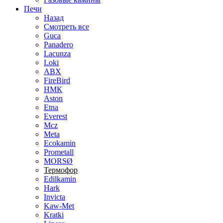
Печи
Назад
Смотреть все
Guca
Panadero
Lacunza
Loki
ABX
FireBird
НМК
Aston
Etna
Everest
Mcz
Meta
Ecokamin
Prometall
MORSØ
Термофор
Edilkamin
Hark
Invicta
Kaw-Met
Kratki