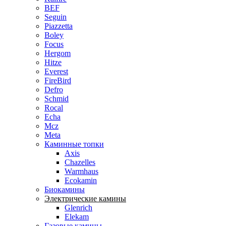
BEF
Seguin
Piazzetta
Boley
Focus
Hergom
Hitze
Everest
FireBird
Defro
Schmid
Rocal
Echa
Mcz
Meta
Каминные топки
Axis
Chazelles
Warmhaus
Ecokamin
Биокамины
Электрические камины
Glenrich
Elekam
Газовые камины