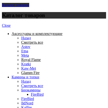
Каталог товаров
Каталог товаров
Close
Аксессуары и комплектующие
Назад
Смотреть все
Astov
Etna
Meta
Royal Flame
Kratki
Kaw-Met
Glamm Fire
Камины и топки
Назад
Смотреть все
Биокамины
FireBird
FireBird
IldNord
Kalfire