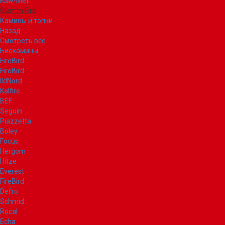
Kaw-Met
Glamm Fire
Камины и топки
Назад
Смотреть все
Биокамины
FireBird
FireBird
IldNord
Kalfire
BEF
Seguin
Piazzetta
Boley
Focus
Hergom
Hitze
Everest
FireBird
Defro
Schmid
Rocal
Echa