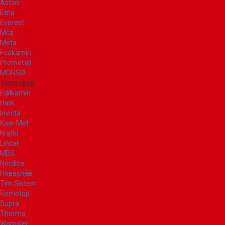
Aston
Etna
Everest
Mcz
Meta
Ecokamin
Prometall
MORSØ
Термофор
Edilkamin
Hark
Invicta
Kaw-Met
Kratki
Lincar
MBS
Nordica
Новаслав
Tim Sistem
Romotop
Supra
Thorma
Wamsler