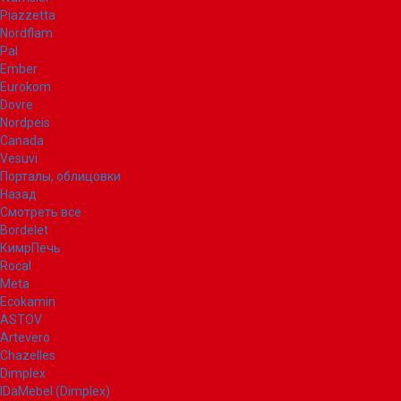
Piazzetta
Nordflam
Pal
Ember
Eurokom
Dovre
Nordpeis
Canada
Vesuvi
Порталы, облицовки
Назад
Смотреть все
Bordelet
КимрПечь
Rocal
Meta
Ecokamin
ASTOV
Artevero
Chazelles
Dimplex
IDaMebel (Dimplex)