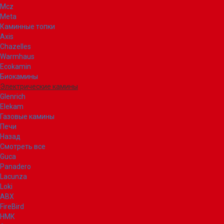
Mcz
Meta
Каминные топки
Axis
Chazelles
Warmhaus
Ecokamin
Биокамины
Электрические камины
Glenrich
Elekam
Газовые камины
Печи
Назад
Смотреть все
Guca
Panadero
Lacunza
Loki
ABX
FireBird
НМК