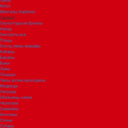
Грили
Astov
Мангалы, барбекю
Тандыр
Скульптуры из бронзы
Назад
Смотреть все
Птицы
Еноты, змеи, жирафы
Кабаны
Бараны
Быки
Львы
Лошади
Лисы, волки, крокодилы
Медведи
Лягушки
Обезьяны, олени
Черепахи
Скамейки
Фонтаны
Слоны
Собаки