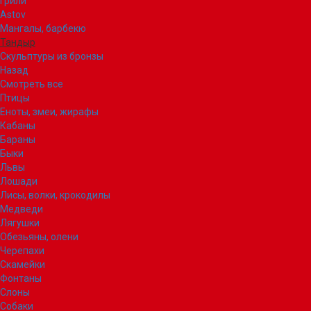
Грили
Astov
Мангалы, барбекю
Тандыр
Скульптуры из бронзы
Назад
Смотреть все
Птицы
Еноты, змеи, жирафы
Кабаны
Бараны
Быки
Львы
Лошади
Лисы, волки, крокодилы
Медведи
Лягушки
Обезьяны, олени
Черепахи
Скамейки
Фонтаны
Слоны
Собаки