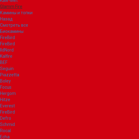
Kaw-Met
Glamm Fire
Камины и топки
Назад
Смотреть все
Биокамины
FireBird
FireBird
IldNord
Kalfire
BEF
Seguin
Piazzetta
Boley
Focus
Hergom
Hitze
Everest
FireBird
Defro
Schmid
Rocal
Echa