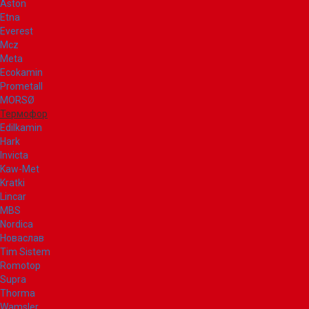
Aston
Etna
Everest
Mcz
Meta
Ecokamin
Prometall
MORSØ
Термофор
Edilkamin
Hark
Invicta
Kaw-Met
Kratki
Lincar
MBS
Nordica
Новаслав
Tim Sistem
Romotop
Supra
Thorma
Wamsler