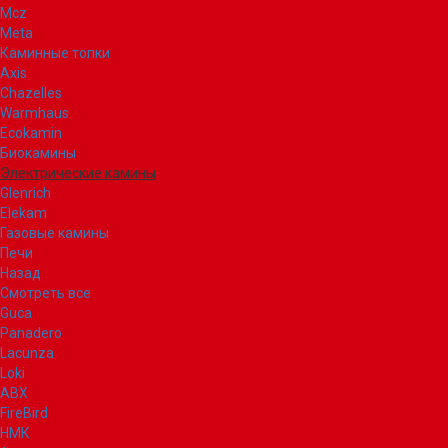
Mcz
Meta
Каминные топки
Axis
Chazelles
Warmhaus
Ecokamin
Биокамины
Электрические камины
Glenrich
Elekam
Газовые камины
Печи
Назад
Смотреть все
Guca
Panadero
Lacunza
Loki
ABX
FireBird
НМК