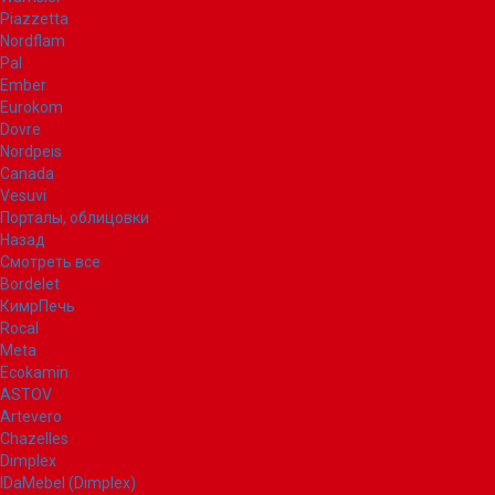
Piazzetta
Nordflam
Pal
Ember
Eurokom
Dovre
Nordpeis
Canada
Vesuvi
Порталы, облицовки
Назад
Смотреть все
Bordelet
КимрПечь
Rocal
Meta
Ecokamin
ASTOV
Artevero
Chazelles
Dimplex
IDaMebel (Dimplex)