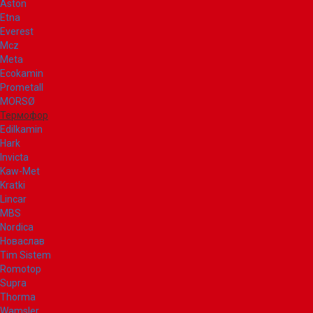
Aston
Etna
Everest
Mcz
Meta
Ecokamin
Prometall
MORSØ
Термофор
Edilkamin
Hark
Invicta
Kaw-Met
Kratki
Lincar
MBS
Nordica
Новаслав
Tim Sistem
Romotop
Supra
Thorma
Wamsler