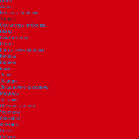
Грили
Astov
Мангалы, барбекю
Тандыр
Скульптуры из бронзы
Назад
Смотреть все
Птицы
Еноты, змеи, жирафы
Кабаны
Бараны
Быки
Львы
Лошади
Лисы, волки, крокодилы
Медведи
Лягушки
Обезьяны, олени
Черепахи
Скамейки
Фонтаны
Слоны
Собаки