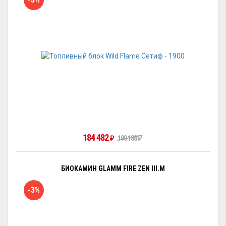
184 482
190 188
₽
₽
БИОКАМИН GLAMM FIRE ZEN III.M
-3%