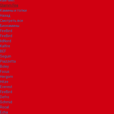
Kaw-Met
Glamm Fire
Камины и топки
Назад
Смотреть все
Биокамины
FireBird
FireBird
IldNord
Kalfire
BEF
Seguin
Piazzetta
Boley
Focus
Hergom
Hitze
Everest
FireBird
Defro
Schmid
Rocal
Echa