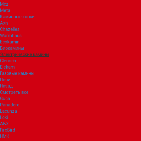
Mcz
Meta
Каминные топки
Axis
Chazelles
Warmhaus
Ecokamin
Биокамины
Электрические камины
Glenrich
Elekam
Газовые камины
Печи
Назад
Смотреть все
Guca
Panadero
Lacunza
Loki
ABX
FireBird
НМК