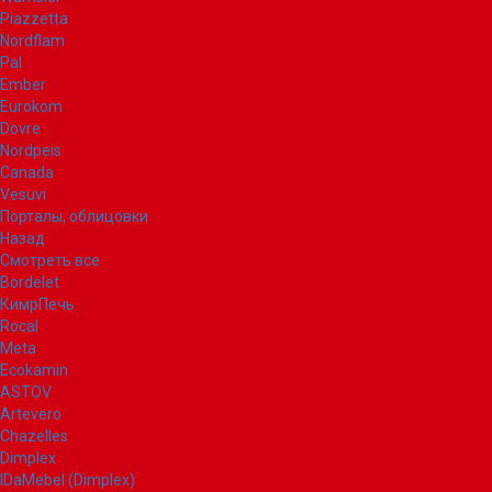
Piazzetta
Nordflam
Pal
Ember
Eurokom
Dovre
Nordpeis
Canada
Vesuvi
Порталы, облицовки
Назад
Смотреть все
Bordelet
КимрПечь
Rocal
Meta
Ecokamin
ASTOV
Artevero
Chazelles
Dimplex
IDaMebel (Dimplex)