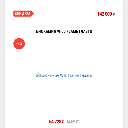
142 000
СКИДКА!
₽
БИОКАМИН WILD FLAME ГЛАЗГО
-3%
54 728
56 421
₽
₽