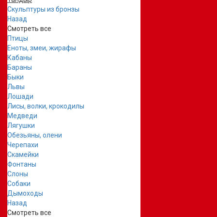
Скульптуры из бронзы
Назад
Смотреть все
Птицы
Еноты, змеи, жирафы
Кабаны
Бараны
Быки
Львы
Лошади
Лисы, волки, крокодилы
Медведи
Лягушки
Обезьяны, олени
Черепахи
Скамейки
Фонтаны
Слоны
Собаки
Дымоходы
Назад
Смотреть все