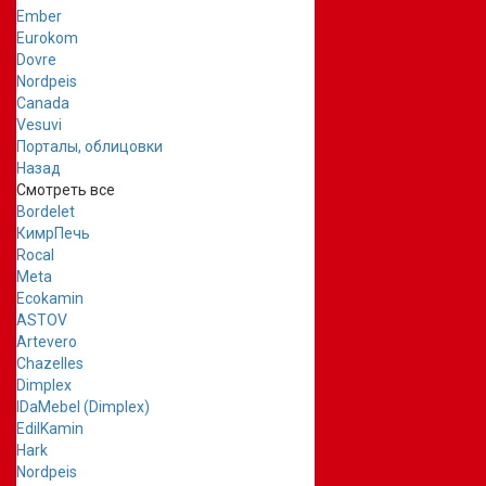
Ember
Eurokom
Dovre
Nordpeis
Canada
Vesuvi
Порталы, облицовки
Назад
Смотреть все
Bordelet
КимрПечь
Rocal
Meta
Ecokamin
ASTOV
Artevero
Chazelles
Dimplex
IDaMebel (Dimplex)
EdilKamin
Hark
Nordpeis