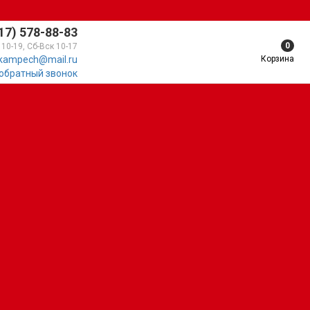
17) 578-88-83
0
 10-19, Сб-Вск 10-17
Корзина
kampech@mail.ru
 обратный звонок