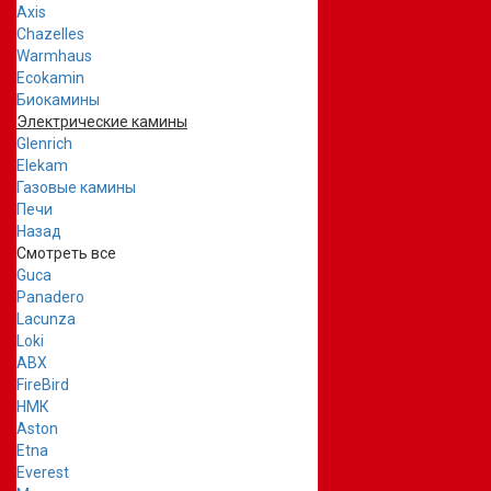
Axis
Chazelles
Warmhaus
Ecokamin
Биокамины
Электрические камины
Glenrich
Elekam
Газовые камины
Печи
Назад
Смотреть все
Guca
Panadero
Lacunza
Loki
ABX
FireBird
НМК
Aston
Etna
Everest