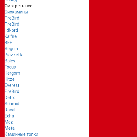
Смотреть все
Биокамины
FireBird
FireBird
IldNord
Kalfire
BEF
Seguin
Piazzetta
Boley
Focus
Hergom
Hitze
Everest
FireBird
Defro
Schmid
Rocal
Echa
Mcz
Meta
Каминные топки