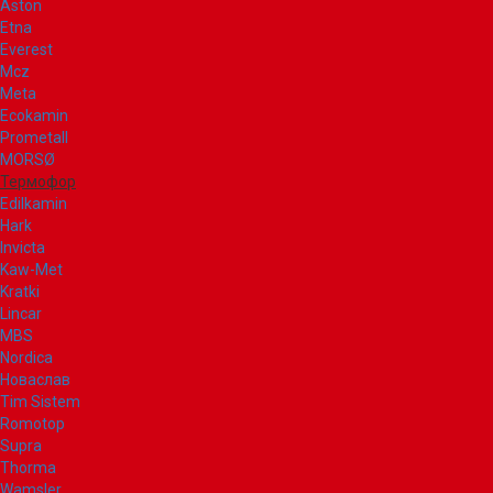
Aston
Etna
Everest
Mcz
Meta
Ecokamin
Prometall
MORSØ
Термофор
Edilkamin
Hark
Invicta
Kaw-Met
Kratki
Lincar
MBS
Nordica
Новаслав
Tim Sistem
Romotop
Supra
Thorma
Wamsler