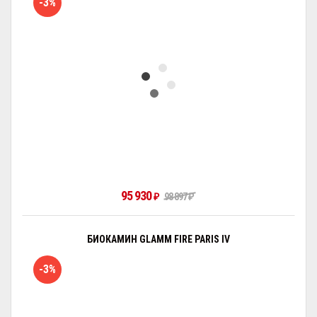
-3%
95 930
₽
98 897
₽
БИОКАМИН GLAMM FIRE PARIS IV
-3%