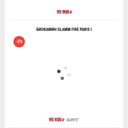
95 900
₽
БИОКАМИН GLAMM FIRE PARIS I
-3%
95 930
₽
98 897
₽