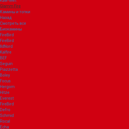
Kaw-Met
Glamm Fire
Камины и топки
Назад
Смотреть все
Биокамины
FireBird
FireBird
IldNord
Kalfire
BEF
Seguin
Piazzetta
Boley
Focus
Hergom
Hitze
Everest
FireBird
Defro
Schmid
Rocal
Echa