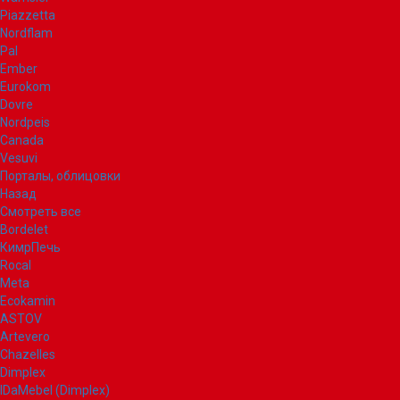
Piazzetta
Nordflam
Pal
Ember
Eurokom
Dovre
Nordpeis
Canada
Vesuvi
Порталы, облицовки
Назад
Смотреть все
Bordelet
КимрПечь
Rocal
Meta
Ecokamin
ASTOV
Artevero
Chazelles
Dimplex
IDaMebel (Dimplex)