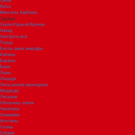
Грили
Astov
Мангалы, барбекю
Тандыр
Скульптуры из бронзы
Назад
Смотреть все
Птицы
Еноты, змеи, жирафы
Кабаны
Бараны
Быки
Львы
Лошади
Лисы, волки, крокодилы
Медведи
Лягушки
Обезьяны, олени
Черепахи
Скамейки
Фонтаны
Слоны
Собаки