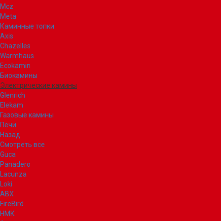
Mcz
Meta
Каминные топки
Axis
Chazelles
Warmhaus
Ecokamin
Биокамины
Электрические камины
Glenrich
Elekam
Газовые камины
Печи
Назад
Смотреть все
Guca
Panadero
Lacunza
Loki
ABX
FireBird
НМК