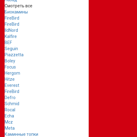
Смотреть все
Биокамины
FireBird
FireBird
IldNord
Kalfire
BEF
Seguin
Piazzetta
Boley
Focus
Hergom
Hitze
Everest
FireBird
Defro
Schmid
Rocal
Echa
Mcz
Meta
Каминные топки