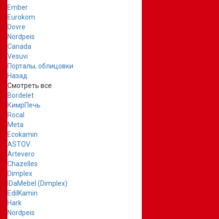
Ember
Eurokom
Dovre
Nordpeis
Canada
Vesuvi
Порталы, облицовки
Назад
Смотреть все
Bordelet
КимрПечь
Rocal
Meta
Ecokamin
ASTOV
Artevero
Chazelles
Dimplex
IDaMebel (Dimplex)
EdilKamin
Hark
Nordpeis