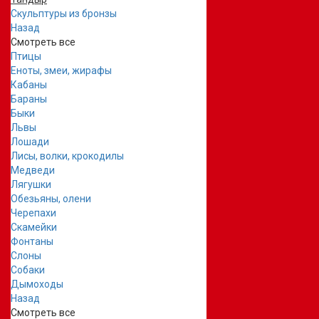
Скульптуры из бронзы
Назад
Смотреть все
Птицы
Еноты, змеи, жирафы
Кабаны
Бараны
Быки
Львы
Лошади
Лисы, волки, крокодилы
Медведи
Лягушки
Обезьяны, олени
Черепахи
Скамейки
Фонтаны
Слоны
Собаки
Дымоходы
Назад
Смотреть все