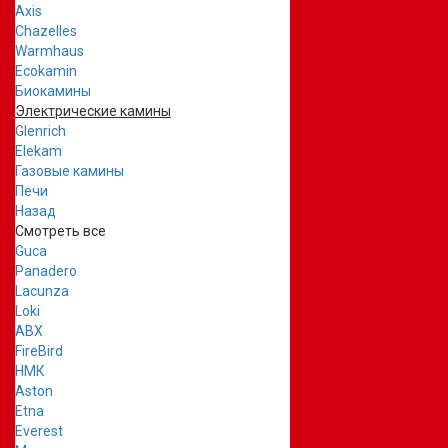
Axis
Chazelles
Warmhaus
Ecokamin
Биокамины
Электрические камины
Glenrich
Elekam
Газовые камины
Печи
Назад
Смотреть все
Guca
Panadero
Lacunza
Loki
ABX
FireBird
НМК
Aston
Etna
Everest