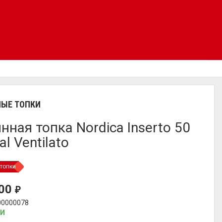
ЫЕ ТОПКИ
нная топка Nordica Inserto 50
al Ventilato
топки
900
₽
00000078
ИИ