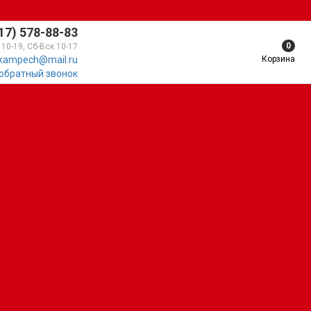
17) 578-88-83
0
 10-19, Сб-Вск 10-17
Корзина
kampech@mail.ru
 обратный звонок