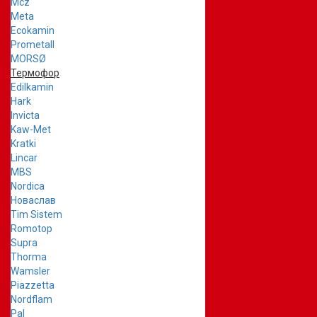
Mcz
Meta
Ecokamin
Prometall
MORSØ
Термофор
Edilkamin
Hark
Invicta
Kaw-Met
Kratki
Lincar
MBS
Nordica
Новаслав
Tim Sistem
Romotop
Supra
Thorma
Wamsler
Piazzetta
Nordflam
Pal