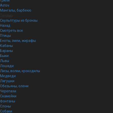
Грили
Astov
Мангалы, барбекю
Тандыр
Скульптуры из бронзы
Назад
Смотреть все
Птицы
Еноты, змеи, жирафы
Кабаны
Бараны
Быки
Львы
Лошади
Лисы, волки, крокодилы
Медведи
Лягушки
Обезьяны, олени
Черепахи
Скамейки
Фонтаны
Слоны
Собаки