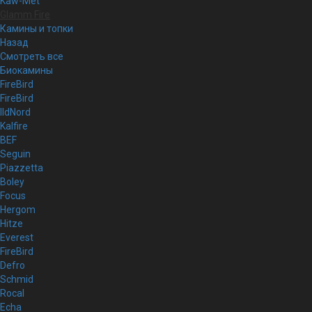
Kaw-Met
Glamm Fire
Камины и топки
Назад
Смотреть все
Биокамины
FireBird
FireBird
IldNord
Kalfire
BEF
Seguin
Piazzetta
Boley
Focus
Hergom
Hitze
Everest
FireBird
Defro
Schmid
Rocal
Echa