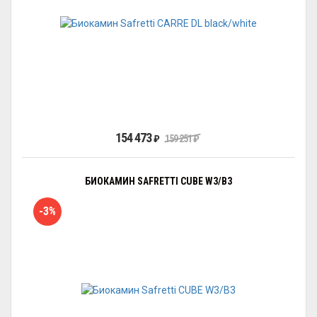
154 473
₽
159 251
₽
БИОКАМИН SAFRETTI CUBE W3/B3
-3%