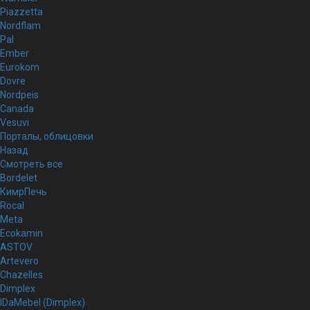
Piazzetta
Nordflam
Pal
Ember
Eurokom
Dovre
Nordpeis
Canada
Vesuvi
Порталы, облицовки
Назад
Смотреть все
Bordelet
КимрПечь
Rocal
Meta
Ecokamin
ASTOV
Artevero
Chazelles
Dimplex
IDaMebel (Dimplex)