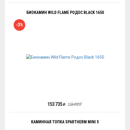
БИОКАМИН WILD FLAME РОДОС BLACK 1650
-3%
153 735
₽
158 490
₽
КАМИННАЯ ТОПКА SPARTHERM MINI S