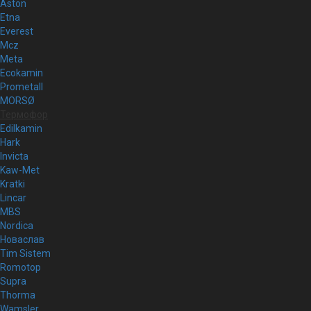
Aston
Etna
Everest
Mcz
Meta
Ecokamin
Prometall
MORSØ
Термофор
Edilkamin
Hark
Invicta
Kaw-Met
Kratki
Lincar
MBS
Nordica
Новаслав
Tim Sistem
Romotop
Supra
Thorma
Wamsler