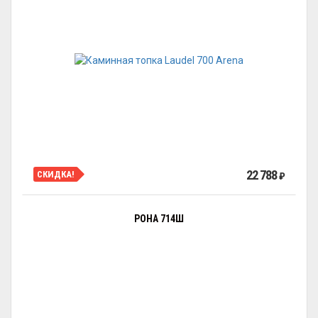
22 788
СКИДКА!
₽
РОНА 714Ш