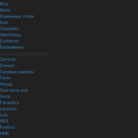
Mcz
Meta
Каминные топки
Axis
Chazelles
Warmhaus
Ecokamin
Биокамины
Электрические камины
Glenrich
Elekam
Газовые камины
Печи
Назад
Смотреть все
Guca
Panadero
Lacunza
Loki
ABX
FireBird
НМК