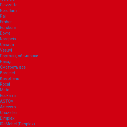
Piazzetta
Nordflam
Pal
Ember
Eurokom
Dovre
Nordpeis
Canada
Vesuvi
Порталы, облицовки
Назад
Смотреть все
Bordelet
КимрПечь
Rocal
Meta
Ecokamin
ASTOV
Artevero
Chazelles
Dimplex
IDaMebel (Dimplex)