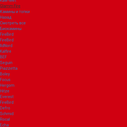
Kaw-Met
Glamm Fire
Камины и топки
Назад
Смотреть все
Биокамины
FireBird
FireBird
IldNord
Kalfire
BEF
Seguin
Piazzetta
Boley
Focus
Hergom
Hitze
Everest
FireBird
Defro
Schmid
Rocal
Echa