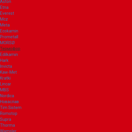
Aston
Etna
Everest
Mcz
Meta
Ecokamin
Prometall
MORSØ
Термофор
Edilkamin
Hark
Invicta
Kaw-Met
Kratki
Lincar
MBS
Nordica
Новаслав
Tim Sistem
Romotop
Supra
Thorma
Wamsler