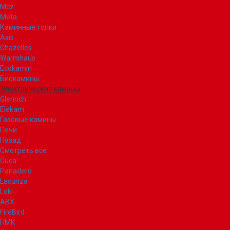
Mcz
Meta
Каминные топки
Axis
Chazelles
Warmhaus
Ecokamin
Биокамины
Электрические камины
Glenrich
Elekam
Газовые камины
Печи
Назад
Смотреть все
Guca
Panadero
Lacunza
Loki
ABX
FireBird
НМК