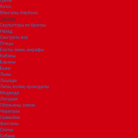
Грили
Astov
Мангалы, барбекю
Тандыр
Скульптуры из бронзы
Назад
Смотреть все
Птицы
Еноты, змеи, жирафы
Кабаны
Бараны
Быки
Львы
Лошади
Лисы, волки, крокодилы
Медведи
Лягушки
Обезьяны, олени
Черепахи
Скамейки
Фонтаны
Слоны
Собаки