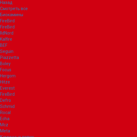
Назад
Смотреть все
Биокамины
FireBird
FireBird
IldNord
Kalfire
BEF
Seguin
Piazzetta
Boley
Focus
Hergom
Hitze
Everest
FireBird
Defro
Schmid
Rocal
Echa
Mcz
Meta