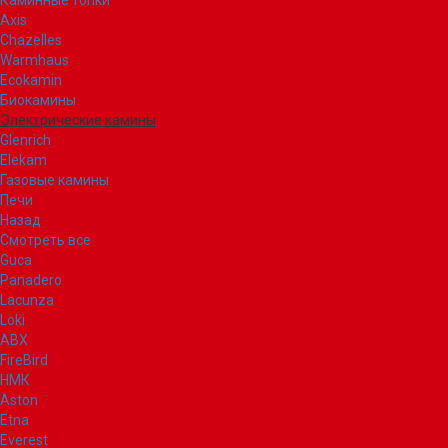
Каминные топки
Axis
Chazelles
Warmhaus
Ecokamin
Биокамины
Электрические камины
Glenrich
Elekam
Газовые камины
Печи
Назад
Смотреть все
Guca
Panadero
Lacunza
Loki
ABX
FireBird
НМК
Aston
Etna
Everest