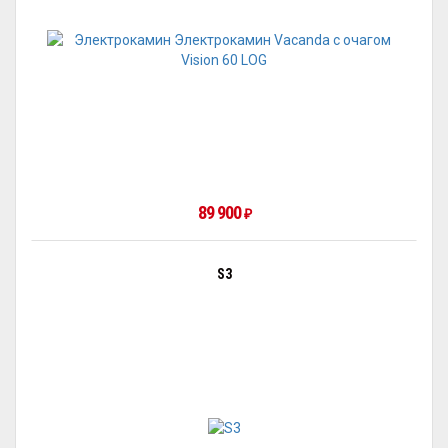
89 900
₽
S3