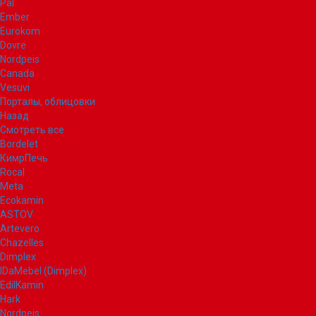
Pal
Ember
Eurokom
Dovre
Nordpeis
Canada
Vesuvi
Порталы, облицовки
Назад
Смотреть все
Bordelet
КимрПечь
Rocal
Meta
Ecokamin
ASTOV
Artevero
Chazelles
Dimplex
IDaMebel (Dimplex)
EdilKamin
Hark
Nordpeis