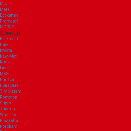
Mcz
Meta
Ecokamin
Prometall
MORSØ
Термофор
Edilkamin
Hark
Invicta
Kaw-Met
Kratki
Lincar
MBS
Nordica
Новаслав
Tim Sistem
Romotop
Supra
Thorma
Wamsler
Piazzetta
Nordflam