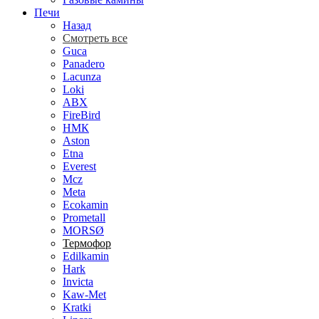
Печи
Назад
Смотреть все
Guca
Panadero
Lacunza
Loki
ABX
FireBird
НМК
Aston
Etna
Everest
Mcz
Meta
Ecokamin
Prometall
MORSØ
Термофор
Edilkamin
Hark
Invicta
Kaw-Met
Kratki