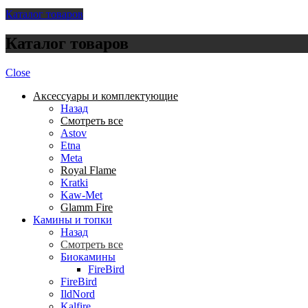
Каталог товаров
Каталог товаров
Close
Аксессуары и комплектующие
Назад
Смотреть все
Astov
Etna
Meta
Royal Flame
Kratki
Kaw-Met
Glamm Fire
Камины и топки
Назад
Смотреть все
Биокамины
FireBird
FireBird
IldNord
Kalfire