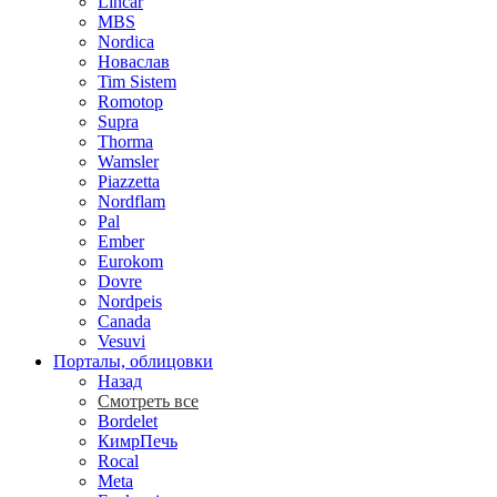
Lincar
MBS
Nordica
Новаслав
Tim Sistem
Romotop
Supra
Thorma
Wamsler
Piazzetta
Nordflam
Pal
Ember
Eurokom
Dovre
Nordpeis
Canada
Vesuvi
Порталы, облицовки
Назад
Смотреть все
Bordelet
КимрПечь
Rocal
Meta