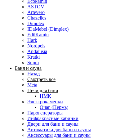
Ecokamin
ASTOV
Artevero
Chazelles
Dimplex
IDaMebel (Dimplex)
EdilKamin
Hark
Nordpeis
Andalusia
Kratki
Supra
Баня и сауна
Назад
Смотреть все
Meta
Печи для бани
НМК
Электрокаменки
Очаг (Пермь)
Парогенераторы
Инфракрасные кабинки
Двери для бани и сауны
Автоматика для бани и сауны
Аксессуары для бани и сауны