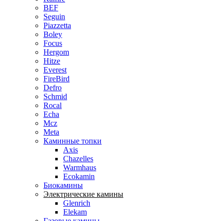
BEF
Seguin
Piazzetta
Boley
Focus
Hergom
Hitze
Everest
FireBird
Defro
Schmid
Rocal
Echa
Mcz
Meta
Каминные топки
Axis
Chazelles
Warmhaus
Ecokamin
Биокамины
Электрические камины
Glenrich
Elekam
Газовые камины