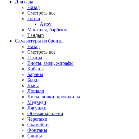
Для сада
Назад
Смотреть все
Грили
Astov
Мангалы, барбекю
Тандыр
Скульптуры из бронзы
Назад
Смотреть все
Птицы
Еноты, змеи, жирафы
Кабаны
Бараны
Быки
Львы
Лошади
Лисы, волки, крокодилы
Медведи
Лягушки
Обезьяны, олени
Черепахи
Скамейки
Фонтаны
Слоны