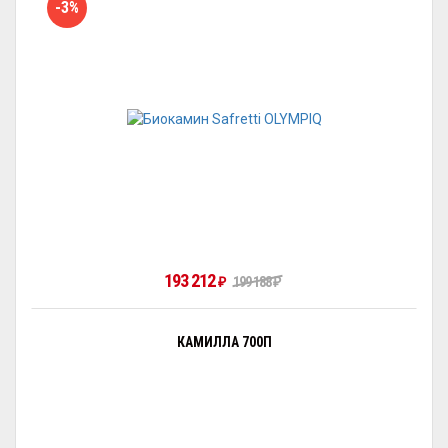
-3%
193 212
₽
199 188
₽
КАМИЛЛА 700П