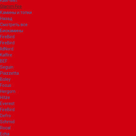
Kaw-Met
Glamm Fire
Камины и топки
Назад
Смотреть все
Биокамины
FireBird
FireBird
IldNord
Kalfire
BEF
Seguin
Piazzetta
Boley
Focus
Hergom
Hitze
Everest
FireBird
Defro
Schmid
Rocal
Echa