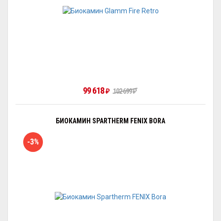
99 618
₽
102 699
₽
БИОКАМИН SPARTHERM FENIX BORA
-3%