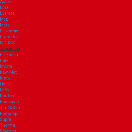
Aston
Etna
Everest
Mcz
Meta
Ecokamin
Prometall
MORSØ
Термофор
Edilkamin
Hark
Invicta
Kaw-Met
Kratki
Lincar
MBS
Nordica
Новаслав
Tim Sistem
Romotop
Supra
Thorma
Wamsler