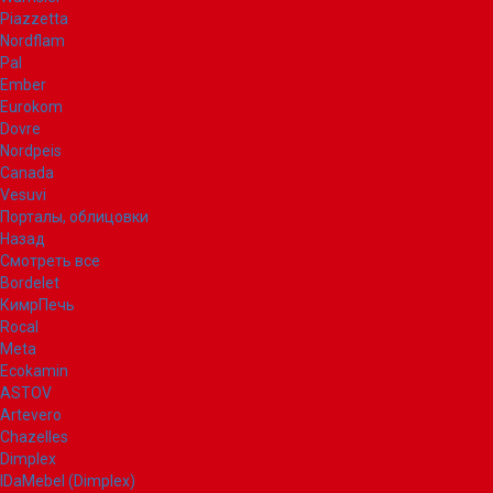
Piazzetta
Nordflam
Pal
Ember
Eurokom
Dovre
Nordpeis
Canada
Vesuvi
Порталы, облицовки
Назад
Смотреть все
Bordelet
КимрПечь
Rocal
Meta
Ecokamin
ASTOV
Artevero
Chazelles
Dimplex
IDaMebel (Dimplex)