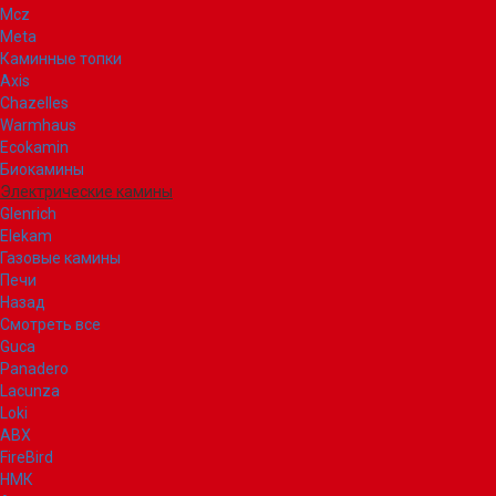
Mcz
Meta
Каминные топки
Axis
Chazelles
Warmhaus
Ecokamin
Биокамины
Электрические камины
Glenrich
Elekam
Газовые камины
Печи
Назад
Смотреть все
Guca
Panadero
Lacunza
Loki
ABX
FireBird
НМК