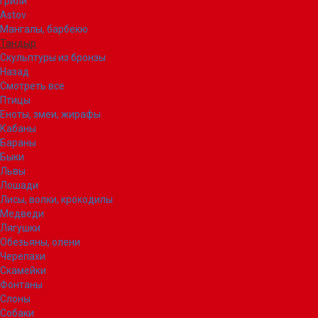
Грили
Astov
Мангалы, барбекю
Тандыр
Скульптуры из бронзы
Назад
Смотреть все
Птицы
Еноты, змеи, жирафы
Кабаны
Бараны
Быки
Львы
Лошади
Лисы, волки, крокодилы
Медведи
Лягушки
Обезьяны, олени
Черепахи
Скамейки
Фонтаны
Слоны
Собаки