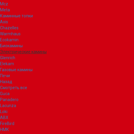
Mcz
Meta
Каминные топки
Axis
Chazelles
Warmhaus
Ecokamin
Биокамины
Электрические камины
Glenrich
Elekam
Газовые камины
Печи
Назад
Смотреть все
Guca
Panadero
Lacunza
Loki
ABX
FireBird
НМК