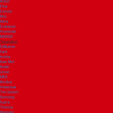
Aston
Etna
Everest
Mcz
Meta
Ecokamin
Prometall
MORSØ
Термофор
Edilkamin
Hark
Invicta
Kaw-Met
Kratki
Lincar
MBS
Nordica
Новаслав
Tim Sistem
Romotop
Supra
Thorma
Wamsler