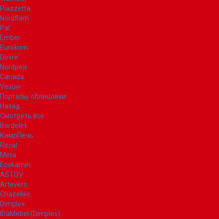
Piazzetta
Nordflam
Pal
Ember
Eurokom
Dovre
Nordpeis
Canada
Vesuvi
Порталы, облицовки
Назад
Смотреть все
Bordelet
КимрПечь
Rocal
Meta
Ecokamin
ASTOV
Artevero
Chazelles
Dimplex
IDaMebel (Dimplex)