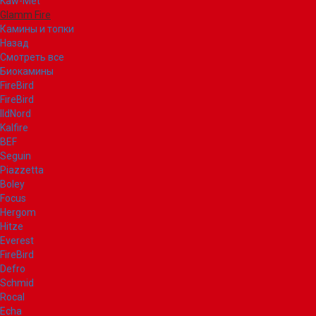
Kaw-Met
Glamm Fire
Камины и топки
Назад
Смотреть все
Биокамины
FireBird
FireBird
IldNord
Kalfire
BEF
Seguin
Piazzetta
Boley
Focus
Hergom
Hitze
Everest
FireBird
Defro
Schmid
Rocal
Echa