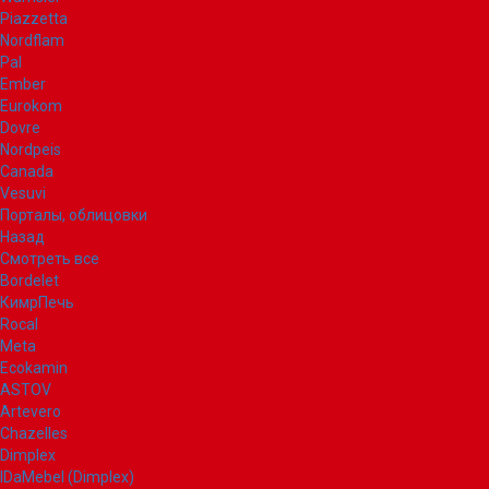
Piazzetta
Nordflam
Pal
Ember
Eurokom
Dovre
Nordpeis
Canada
Vesuvi
Порталы, облицовки
Назад
Смотреть все
Bordelet
КимрПечь
Rocal
Meta
Ecokamin
ASTOV
Artevero
Chazelles
Dimplex
IDaMebel (Dimplex)