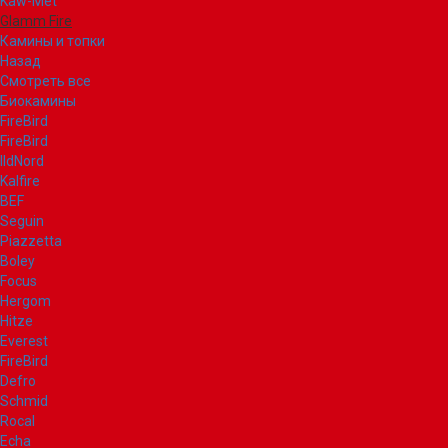
Kaw-Met
Glamm Fire
Камины и топки
Назад
Смотреть все
Биокамины
FireBird
FireBird
IldNord
Kalfire
BEF
Seguin
Piazzetta
Boley
Focus
Hergom
Hitze
Everest
FireBird
Defro
Schmid
Rocal
Echa