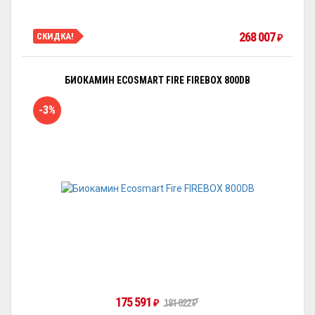
268 007
СКИДКА!
₽
БИОКАМИН ECOSMART FIRE FIREBOX 800DB
-3%
175 591
₽
181 022
₽