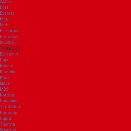
Aston
Etna
Everest
Mcz
Meta
Ecokamin
Prometall
MORSØ
Термофор
Edilkamin
Hark
Invicta
Kaw-Met
Kratki
Lincar
MBS
Nordica
Новаслав
Tim Sistem
Romotop
Supra
Thorma
Wamsler