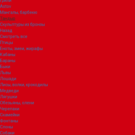
Грили
Astov
Мангалы, барбекю
Тандыр
Скульптуры из бронзы
Назад
Смотреть все
Птицы
Еноты, змеи, жирафы
Кабаны
Бараны
Быки
Львы
Лошади
Лисы, волки, крокодилы
Медведи
Лягушки
Обезьяны, олени
Черепахи
Скамейки
Фонтаны
Слоны
Собаки