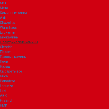
Mcz
Meta
Каминные топки
Axis
Chazelles
Warmhaus
Ecokamin
Биокамины
Электрические камины
Glenrich
Elekam
Газовые камины
Печи
Назад
Смотреть все
Guca
Panadero
Lacunza
Loki
ABX
FireBird
НМК