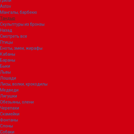
Грили
Astov
Мангалы, барбекю
Тандыр
Скульптуры из бронзы
Назад
Смотреть все
Птицы
Еноты, змеи, жирафы
Кабаны
Бараны
Быки
Львы
Лошади
Лисы, волки, крокодилы
Медведи
Лягушки
Обезьяны, олени
Черепахи
Скамейки
Фонтаны
Слоны
Собаки