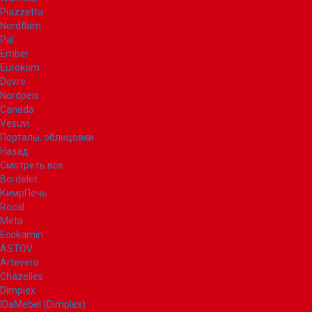
Piazzetta
Nordflam
Pal
Ember
Eurokom
Dovre
Nordpeis
Canada
Vesuvi
Порталы, облицовки
Назад
Смотреть все
Bordelet
КимрПечь
Rocal
Meta
Ecokamin
ASTOV
Artevero
Chazelles
Dimplex
IDaMebel (Dimplex)