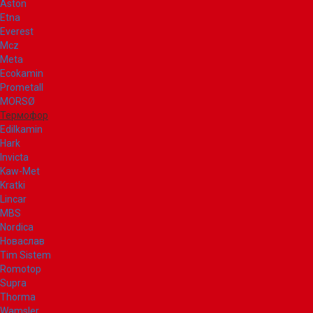
Aston
Etna
Everest
Mcz
Meta
Ecokamin
Prometall
MORSØ
Термофор
Edilkamin
Hark
Invicta
Kaw-Met
Kratki
Lincar
MBS
Nordica
Новаслав
Tim Sistem
Romotop
Supra
Thorma
Wamsler