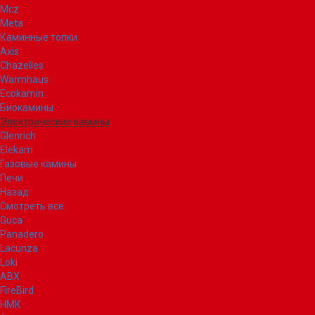
Mcz
Meta
Каминные топки
Axis
Chazelles
Warmhaus
Ecokamin
Биокамины
Электрические камины
Glenrich
Elekam
Газовые камины
Печи
Назад
Смотреть все
Guca
Panadero
Lacunza
Loki
ABX
FireBird
НМК