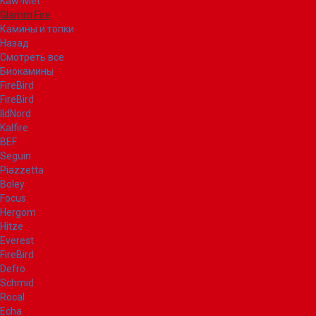
Kaw-Met
Glamm Fire
Камины и топки
Назад
Смотреть все
Биокамины
FireBird
FireBird
IldNord
Kalfire
BEF
Seguin
Piazzetta
Boley
Focus
Hergom
Hitze
Everest
FireBird
Defro
Schmid
Rocal
Echa