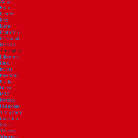
Aston
Etna
Everest
Mcz
Meta
Ecokamin
Prometall
MORSØ
Термофор
Edilkamin
Hark
Invicta
Kaw-Met
Kratki
Lincar
MBS
Nordica
Новаслав
Tim Sistem
Romotop
Supra
Thorma
Wamsler