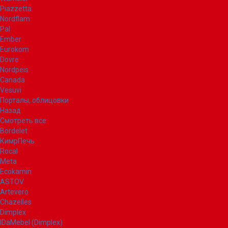
Piazzetta
Nordflam
Pal
Ember
Eurokom
Dovre
Nordpeis
Canada
Vesuvi
Порталы, облицовки
Назад
Смотреть все
Bordelet
КимрПечь
Rocal
Meta
Ecokamin
ASTOV
Artevero
Chazelles
Dimplex
IDaMebel (Dimplex)