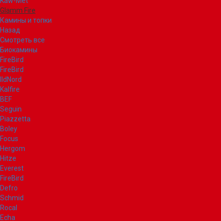
Kaw-Met
Glamm Fire
Камины и топки
Назад
Смотреть все
Биокамины
FireBird
FireBird
IldNord
Kalfire
BEF
Seguin
Piazzetta
Boley
Focus
Hergom
Hitze
Everest
FireBird
Defro
Schmid
Rocal
Echa