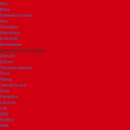
Mcz
Meta
Каминные топки
Axis
Chazelles
Warmhaus
Ecokamin
Биокамины
Электрические камины
Glenrich
Elekam
Газовые камины
Печи
Назад
Смотреть все
Guca
Panadero
Lacunza
Loki
ABX
FireBird
НМК