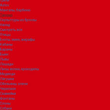
Грили
Astov
Мангалы, барбекю
Тандыр
Скульптуры из бронзы
Назад
Смотреть все
Птицы
Еноты, змеи, жирафы
Кабаны
Бараны
Быки
Львы
Лошади
Лисы, волки, крокодилы
Медведи
Лягушки
Обезьяны, олени
Черепахи
Скамейки
Фонтаны
Слоны
Собаки