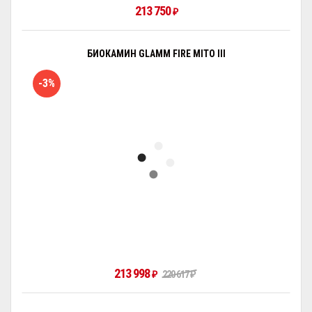
213 750
₽
БИОКАМИН GLAMM FIRE MITO III
-3%
213 998
₽
220 617
₽