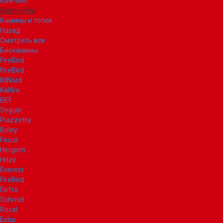
Kaw-Met
Glamm Fire
Камины и топки
Назад
Смотреть все
Биокамины
FireBird
FireBird
IldNord
Kalfire
BEF
Seguin
Piazzetta
Boley
Focus
Hergom
Hitze
Everest
FireBird
Defro
Schmid
Rocal
Echa