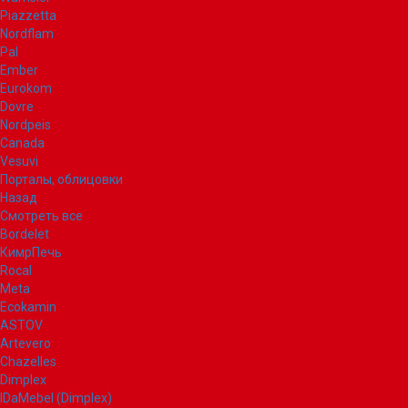
Piazzetta
Nordflam
Pal
Ember
Eurokom
Dovre
Nordpeis
Canada
Vesuvi
Порталы, облицовки
Назад
Смотреть все
Bordelet
КимрПечь
Rocal
Meta
Ecokamin
ASTOV
Artevero
Chazelles
Dimplex
IDaMebel (Dimplex)