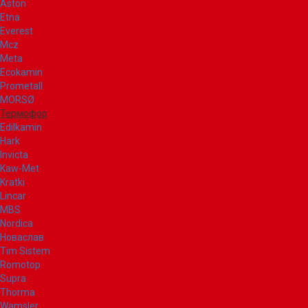
Aston
Etna
Everest
Mcz
Meta
Ecokamin
Prometall
MORSØ
Термофор
Edilkamin
Hark
Invicta
Kaw-Met
Kratki
Lincar
MBS
Nordica
Новаслав
Tim Sistem
Romotop
Supra
Thorma
Wamsler