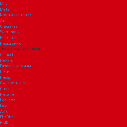
Mcz
Meta
Каминные топки
Axis
Chazelles
Warmhaus
Ecokamin
Биокамины
Электрические камины
Glenrich
Elekam
Газовые камины
Печи
Назад
Смотреть все
Guca
Panadero
Lacunza
Loki
ABX
FireBird
НМК