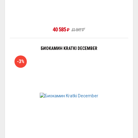
40 585
₽
41 841
₽
БИОКАМИН KRATKI DECEMBER
-3%