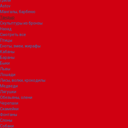
Грили
Astov
Мангалы, барбекю
Тандыр
Скульптуры из бронзы
Назад
Смотреть все
Птицы
Еноты, змеи, жирафы
Кабаны
Бараны
Быки
Львы
Лошади
Лисы, волки, крокодилы
Медведи
Лягушки
Обезьяны, олени
Черепахи
Скамейки
Фонтаны
Слоны
Собаки