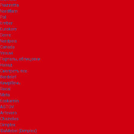
Piazzetta
Nordflam
Pal
Ember
Eurokom
Dovre
Nordpeis
Canada
Vesuvi
Порталы, облицовки
Назад
Смотреть все
Bordelet
КимрПечь
Rocal
Meta
Ecokamin
ASTOV
Artevero
Chazelles
Dimplex
IDaMebel (Dimplex)