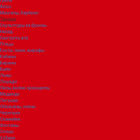
Грили
Astov
Мангалы, барбекю
Тандыр
Скульптуры из бронзы
Назад
Смотреть все
Птицы
Еноты, змеи, жирафы
Кабаны
Бараны
Быки
Львы
Лошади
Лисы, волки, крокодилы
Медведи
Лягушки
Обезьяны, олени
Черепахи
Скамейки
Фонтаны
Слоны
Собаки