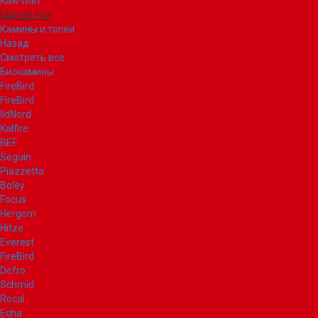
Kaw-Met
Glamm Fire
Камины и топки
Назад
Смотреть все
Биокамины
FireBird
FireBird
IldNord
Kalfire
BEF
Seguin
Piazzetta
Boley
Focus
Hergom
Hitze
Everest
FireBird
Defro
Schmid
Rocal
Echa