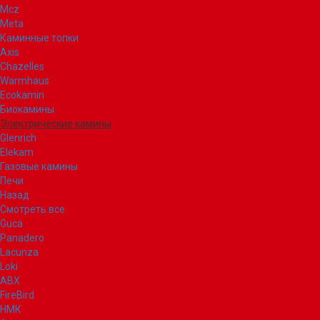
Mcz
Meta
Каминные топки
Axis
Chazelles
Warmhaus
Ecokamin
Биокамины
Электрические камины
Glenrich
Elekam
Газовые камины
Печи
Назад
Смотреть все
Guca
Panadero
Lacunza
Loki
ABX
FireBird
НМК