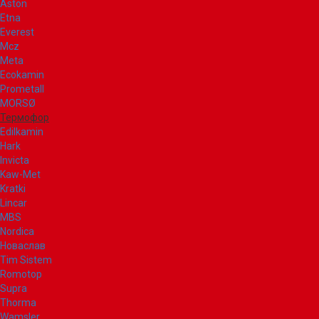
Aston
Etna
Everest
Mcz
Meta
Ecokamin
Prometall
MORSØ
Термофор
Edilkamin
Hark
Invicta
Kaw-Met
Kratki
Lincar
MBS
Nordica
Новаслав
Tim Sistem
Romotop
Supra
Thorma
Wamsler