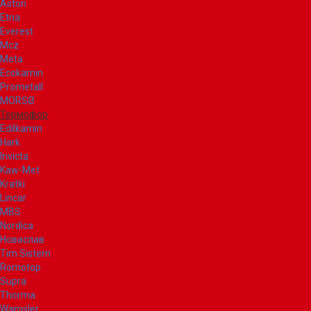
Aston
Etna
Everest
Mcz
Meta
Ecokamin
Prometall
MORSØ
Термофор
Edilkamin
Hark
Invicta
Kaw-Met
Kratki
Lincar
MBS
Nordica
Новаслав
Tim Sistem
Romotop
Supra
Thorma
Wamsler