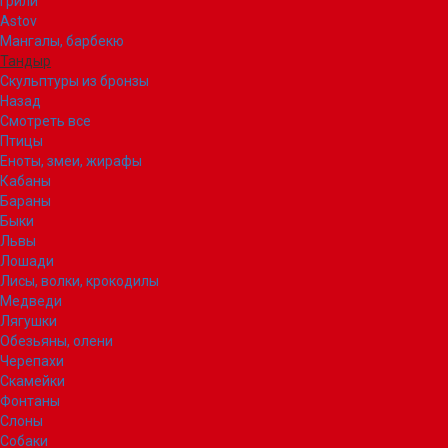
Грили
Astov
Мангалы, барбекю
Тандыр
Скульптуры из бронзы
Назад
Смотреть все
Птицы
Еноты, змеи, жирафы
Кабаны
Бараны
Быки
Львы
Лошади
Лисы, волки, крокодилы
Медведи
Лягушки
Обезьяны, олени
Черепахи
Скамейки
Фонтаны
Слоны
Собаки