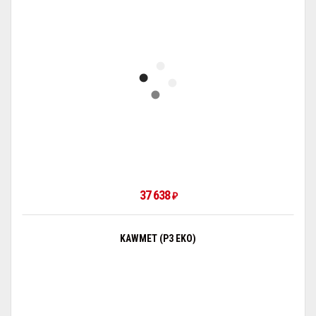
37 638
₽
KAWMET (P3 EKO)