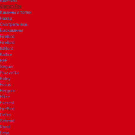
Kaw-Met
Glamm Fire
Камины и топки
Назад
Смотреть все
Биокамины
FireBird
FireBird
IldNord
Kalfire
BEF
Seguin
Piazzetta
Boley
Focus
Hergom
Hitze
Everest
FireBird
Defro
Schmid
Rocal
Echa