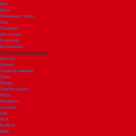
Mcz
Meta
Каминные топки
Axis
Chazelles
Warmhaus
Ecokamin
Биокамины
Электрические камины
Glenrich
Elekam
Газовые камины
Печи
Назад
Смотреть все
Guca
Panadero
Lacunza
Loki
ABX
FireBird
НМК