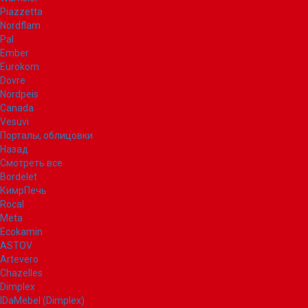
Piazzetta
Nordflam
Pal
Ember
Eurokom
Dovre
Nordpeis
Canada
Vesuvi
Порталы, облицовки
Назад
Смотреть все
Bordelet
КимрПечь
Rocal
Meta
Ecokamin
ASTOV
Artevero
Chazelles
Dimplex
IDaMebel (Dimplex)