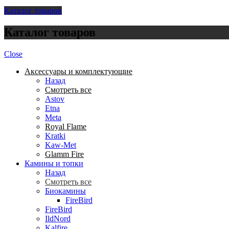
Каталог товаров
Каталог товаров
Close
Аксессуары и комплектующие
Назад
Смотреть все
Astov
Etna
Meta
Royal Flame
Kratki
Kaw-Met
Glamm Fire
Камины и топки
Назад
Смотреть все
Биокамины
FireBird
FireBird
IldNord
Kalfire