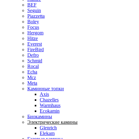
BEF
Seguin
Piazzetta
Boley
Focus
Hergom
Hitze
Everest
FireBird
Defro
Schmid
Rocal
Echa
Mcz
Meta
Каминные топки
Axis
Chazelles
Warmhaus
Ecokamin
Биокамины
Электрические камины
Glenrich
Elekam
Газовые камины