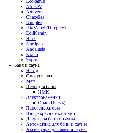
Ecokamin
ASTOV
Artevero
Chazelles
Dimplex
IDaMebel (Dimplex)
EdilKamin
Hark
Nordpeis
Andalusia
Kratki
Supra
Баня и сауна
Назад
Смотреть все
Meta
Печи для бани
НМК
Электрокаменки
Очаг (Пермь)
Парогенераторы
Инфракрасные кабинки
Двери для бани и сауны
Автоматика для бани и сауны
Аксессуары для бани и сауны