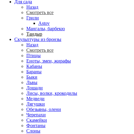
Для сада
Назад
Смотреть все
Грили
Astov
Мангалы, барбекю
Тандыр
Скульптуры из бронзы
Назад
Смотреть все
Птицы
Еноты, змеи, жирафы
Кабаны
Бараны
Быки
Львы
Лошади
Лисы, волки, крокодилы
Медведи
Лягушки
Обезьяны, олени
Черепахи
Скамейки
Фонтаны
Слоны