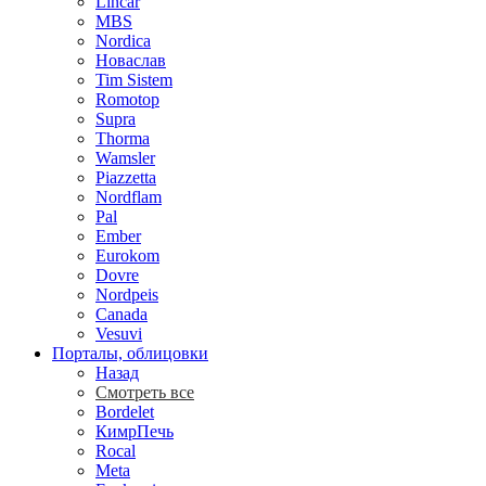
Lincar
MBS
Nordica
Новаслав
Tim Sistem
Romotop
Supra
Thorma
Wamsler
Piazzetta
Nordflam
Pal
Ember
Eurokom
Dovre
Nordpeis
Canada
Vesuvi
Порталы, облицовки
Назад
Смотреть все
Bordelet
КимрПечь
Rocal
Meta