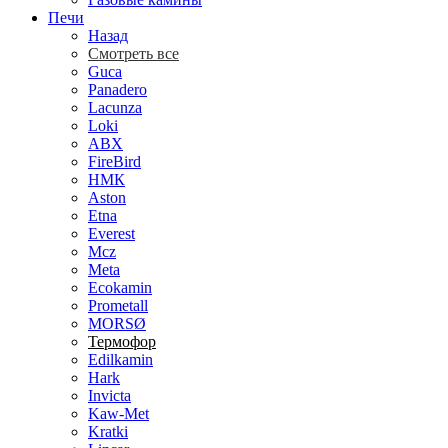
Печи
Назад
Смотреть все
Guca
Panadero
Lacunza
Loki
ABX
FireBird
НМК
Aston
Etna
Everest
Mcz
Meta
Ecokamin
Prometall
MORSØ
Термофор
Edilkamin
Hark
Invicta
Kaw-Met
Kratki