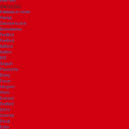
Kaw-Met
Glamm Fire
Камины и топки
Назад
Смотреть все
Биокамины
FireBird
FireBird
IldNord
Kalfire
BEF
Seguin
Piazzetta
Boley
Focus
Hergom
Hitze
Everest
FireBird
Defro
Schmid
Rocal
Echa