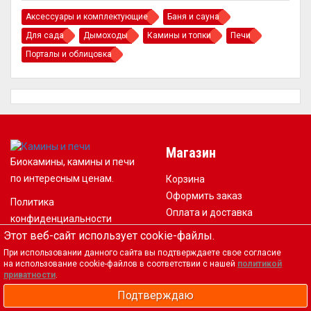
Аксессуары и комплектующие
Баня и сауна
Для сада
Дымоходы
Камины и топки
Печи
Порталы и облицовка
Магазин
Биокамины, камины и печи
по интересным ценам.
Корзина
Оформить заказ
Политика
Оплата и доставка
конфиденциальности
Контакты
Этот веб-сайт использует cookie-файлы.
Согласие на обработку
персональных данных
При использовании данного сайта вы подтверждаете свое согласие
на использование cookie-файлов в соответствии с нашей
политикой
приватности
.
Подтверждаю
Приложения
Валюта