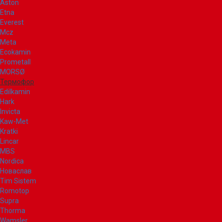
Aston
Etna
Everest
Mcz
Meta
Ecokamin
Prometall
MORSØ
Термофор
Edilkamin
Hark
Invicta
Kaw-Met
Kratki
Lincar
MBS
Nordica
Новаслав
Tim Sistem
Romotop
Supra
Thorma
Wamsler