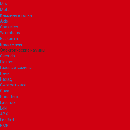
Mcz
Meta
Каминные топки
Axis
Chazelles
Warmhaus
Ecokamin
Биокамины
Электрические камины
Glenrich
Elekam
Газовые камины
Печи
Назад
Смотреть все
Guca
Panadero
Lacunza
Loki
ABX
FireBird
НМК