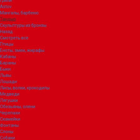
Грили
Astov
Мангалы, барбекю
Тандыр
Скульптуры из бронзы
Назад
Смотреть все
Птицы
Еноты, змеи, жирафы
Кабаны
Бараны
Быки
Львы
Лошади
Лисы, волки, крокодилы
Медведи
Лягушки
Обезьяны, олени
Черепахи
Скамейки
Фонтаны
Слоны
Собаки