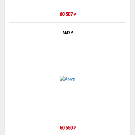
60 507
₽
АМУР
60 550
₽