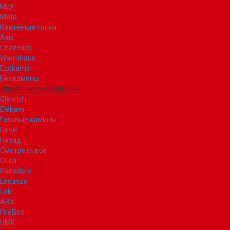
Mcz
Meta
Каминные топки
Axis
Chazelles
Warmhaus
Ecokamin
Биокамины
Электрические камины
Glenrich
Elekam
Газовые камины
Печи
Назад
Смотреть все
Guca
Panadero
Lacunza
Loki
ABX
FireBird
НМК