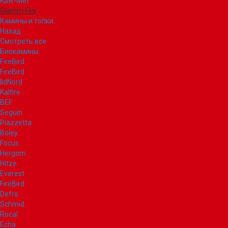
Kaw-Met
Glamm Fire
Камины и топки
Назад
Смотреть все
Биокамины
FireBird
FireBird
IldNord
Kalfire
BEF
Seguin
Piazzetta
Boley
Focus
Hergom
Hitze
Everest
FireBird
Defro
Schmid
Rocal
Echa