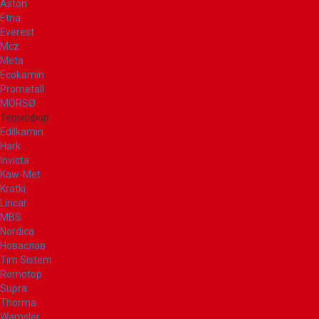
Aston
Etna
Everest
Mcz
Meta
Ecokamin
Prometall
MORSØ
Термофор
Edilkamin
Hark
Invicta
Kaw-Met
Kratki
Lincar
MBS
Nordica
Новаслав
Tim Sistem
Romotop
Supra
Thorma
Wamsler