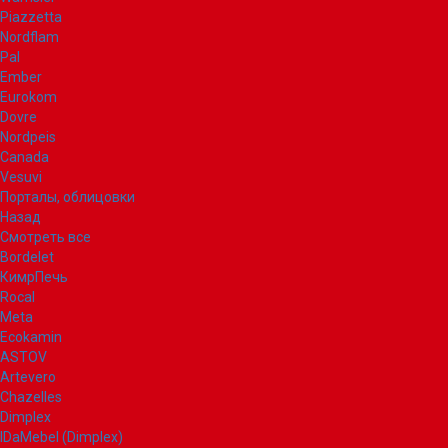
Piazzetta
Nordflam
Pal
Ember
Eurokom
Dovre
Nordpeis
Canada
Vesuvi
Порталы, облицовки
Назад
Смотреть все
Bordelet
КимрПечь
Rocal
Meta
Ecokamin
ASTOV
Artevero
Chazelles
Dimplex
IDaMebel (Dimplex)