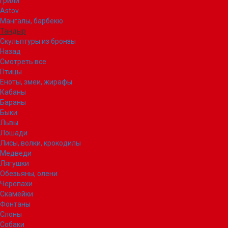
Грили
Astov
Мангалы, барбекю
Тандыр
Скульптуры из бронзы
Назад
Смотреть все
Птицы
Еноты, змеи, жирафы
Кабаны
Бараны
Быки
Львы
Лошади
Лисы, волки, крокодилы
Медведи
Лягушки
Обезьяны, олени
Черепахи
Скамейки
Фонтаны
Слоны
Собаки