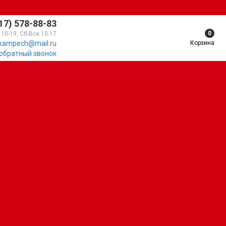
17) 578-88-83
0
 10-19, Сб-Вск 10-17
Корзина
kampech@mail.ru
 обратный звонок