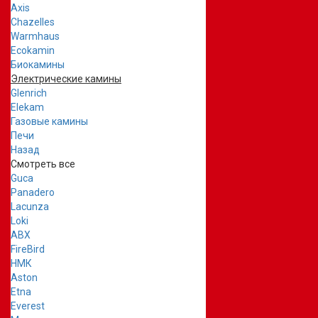
Axis
Chazelles
Warmhaus
Ecokamin
Биокамины
Электрические камины
Glenrich
Elekam
Газовые камины
Печи
Назад
Смотреть все
Guca
Panadero
Lacunza
Loki
ABX
FireBird
НМК
Aston
Etna
Everest