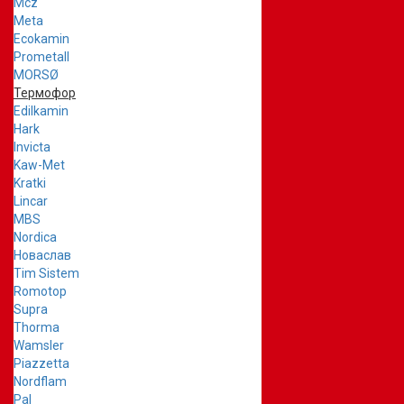
Mcz
Meta
Ecokamin
Prometall
MORSØ
Термофор
Edilkamin
Hark
Invicta
Kaw-Met
Kratki
Lincar
MBS
Nordica
Новаслав
Tim Sistem
Romotop
Supra
Thorma
Wamsler
Piazzetta
Nordflam
Pal