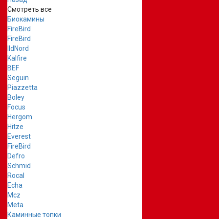
Смотреть все
Биокамины
FireBird
FireBird
IldNord
Kalfire
BEF
Seguin
Piazzetta
Boley
Focus
Hergom
Hitze
Everest
FireBird
Defro
Schmid
Rocal
Echa
Mcz
Meta
Каминные топки