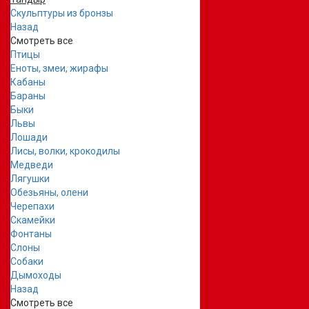
Скульптуры из бронзы
Назад
Смотреть все
Птицы
Еноты, змеи, жирафы
Кабаны
Бараны
Быки
Львы
Лошади
Лисы, волки, крокодилы
Медведи
Лягушки
Обезьяны, олени
Черепахи
Скамейки
Фонтаны
Слоны
Собаки
Дымоходы
Назад
Смотреть все