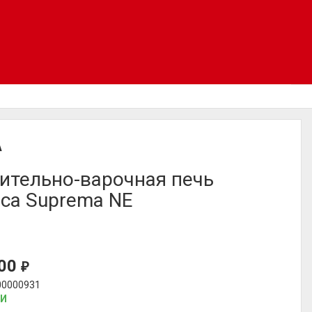
A
ительно-варочная печь
ica Suprema NE
700
₽
00000931
ИИ