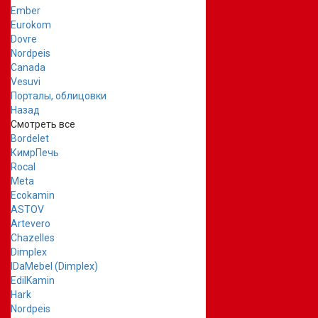
Ember
Eurokom
Dovre
Nordpeis
Canada
Vesuvi
Порталы, облицовки
Назад
Смотреть все
Bordelet
КимрПечь
Rocal
Meta
Ecokamin
ASTOV
Artevero
Chazelles
Dimplex
IDaMebel (Dimplex)
EdilKamin
Hark
Nordpeis