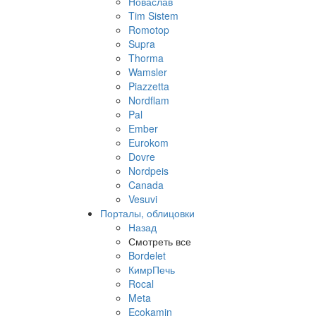
Новаслав
Tim Sistem
Romotop
Supra
Thorma
Wamsler
Piazzetta
Nordflam
Pal
Ember
Eurokom
Dovre
Nordpeis
Canada
Vesuvi
Порталы, облицовки
Назад
Смотреть все
Bordelet
КимрПечь
Rocal
Meta
Ecokamin