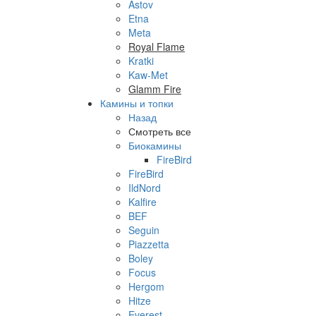
Astov
Etna
Meta
Royal Flame
Kratki
Kaw-Met
Glamm Fire
Камины и топки
Назад
Смотреть все
Биокамины
FireBird
FireBird
IldNord
Kalfire
BEF
Seguin
Piazzetta
Boley
Focus
Hergom
Hitze
Everest