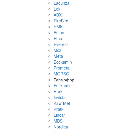
Lacunza
Loki
ABX
FireBird
НМК
Aston
Etna
Everest
Mcz
Meta
Ecokamin
Prometall
MORSØ
Термофор
Edilkamin
Hark
Invicta
Kaw-Met
Kratki
Lincar
MBS
Nordica