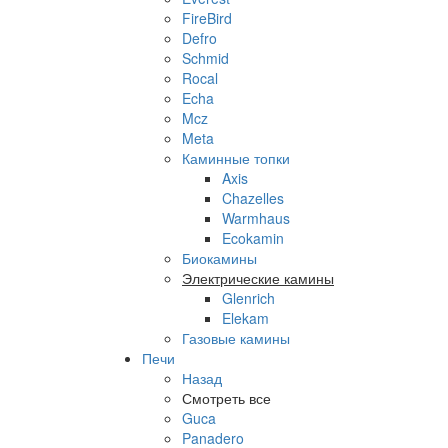
FireBird
Defro
Schmid
Rocal
Echa
Mcz
Meta
Каминные топки
Axis
Chazelles
Warmhaus
Ecokamin
Биокамины
Электрические камины
Glenrich
Elekam
Газовые камины
Печи
Назад
Смотреть все
Guca
Panadero