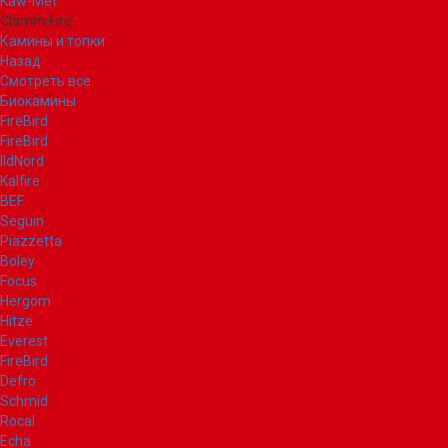
Kaw-Met
Glamm Fire
Камины и топки
Назад
Смотреть все
Биокамины
FireBird
FireBird
IldNord
Kalfire
BEF
Seguin
Piazzetta
Boley
Focus
Hergom
Hitze
Everest
FireBird
Defro
Schmid
Rocal
Echa