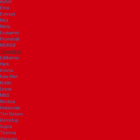
Aston
Etna
Everest
Mcz
Meta
Ecokamin
Prometall
MORSØ
Термофор
Edilkamin
Hark
Invicta
Kaw-Met
Kratki
Lincar
MBS
Nordica
Новаслав
Tim Sistem
Romotop
Supra
Thorma
Wamsler