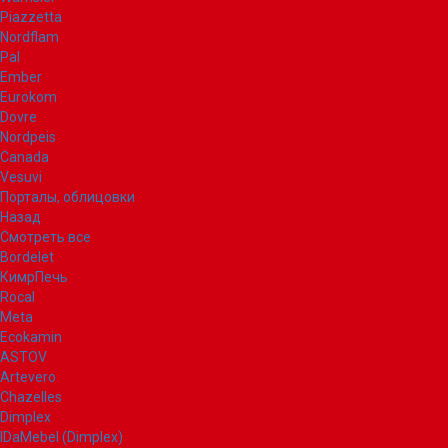
Piazzetta
Nordflam
Pal
Ember
Eurokom
Dovre
Nordpeis
Canada
Vesuvi
Порталы, облицовки
Назад
Смотреть все
Bordelet
КимрПечь
Rocal
Meta
Ecokamin
ASTOV
Artevero
Chazelles
Dimplex
IDaMebel (Dimplex)