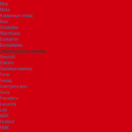
Mcz
Meta
Каминные топки
Axis
Chazelles
Warmhaus
Ecokamin
Биокамины
Электрические камины
Glenrich
Elekam
Газовые камины
Печи
Назад
Смотреть все
Guca
Panadero
Lacunza
Loki
ABX
FireBird
НМК