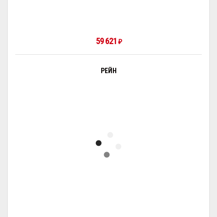
59 621
₽
РЕЙН