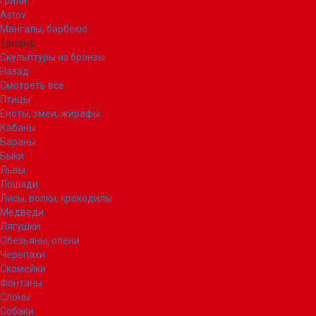
Грили
Astov
Мангалы, барбекю
Тандыр
Скульптуры из бронзы
Назад
Смотреть все
Птицы
Еноты, змеи, жирафы
Кабаны
Бараны
Быки
Львы
Лошади
Лисы, волки, крокодилы
Медведи
Лягушки
Обезьяны, олени
Черепахи
Скамейки
Фонтаны
Слоны
Собаки