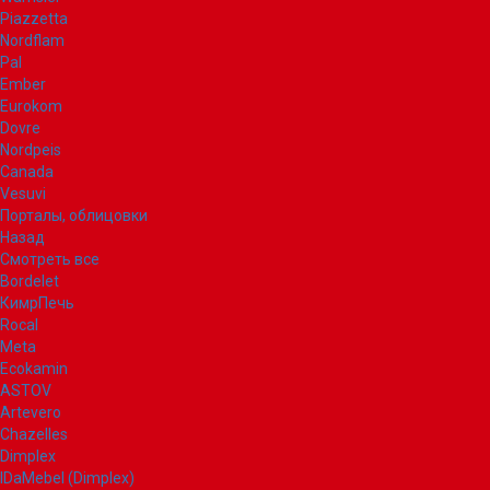
Piazzetta
Nordflam
Pal
Ember
Eurokom
Dovre
Nordpeis
Canada
Vesuvi
Порталы, облицовки
Назад
Смотреть все
Bordelet
КимрПечь
Rocal
Meta
Ecokamin
ASTOV
Artevero
Chazelles
Dimplex
IDaMebel (Dimplex)