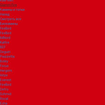
Kaw-Met
Glamm Fire
Камины и топки
Назад
Смотреть все
Биокамины
FireBird
FireBird
IldNord
Kalfire
BEF
Seguin
Piazzetta
Boley
Focus
Hergom
Hitze
Everest
FireBird
Defro
Schmid
Rocal
Echa