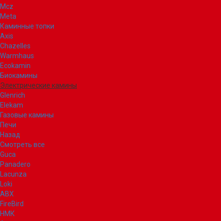
Mcz
Meta
Каминные топки
Axis
Chazelles
Warmhaus
Ecokamin
Биокамины
Электрические камины
Glenrich
Elekam
Газовые камины
Печи
Назад
Смотреть все
Guca
Panadero
Lacunza
Loki
ABX
FireBird
НМК