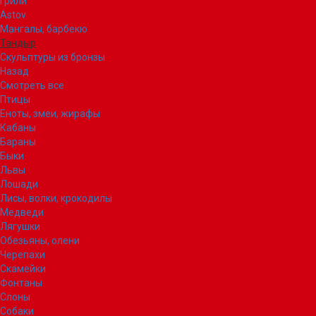
Грили
Astov
Мангалы, барбекю
Тандыр
Скульптуры из бронзы
Назад
Смотреть все
Птицы
Еноты, змеи, жирафы
Кабаны
Бараны
Быки
Львы
Лошади
Лисы, волки, крокодилы
Медведи
Лягушки
Обезьяны, олени
Черепахи
Скамейки
Фонтаны
Слоны
Собаки