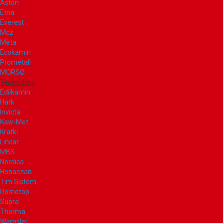
Aston
Etna
Everest
Mcz
Meta
Ecokamin
Prometall
MORSØ
Термофор
Edilkamin
Hark
Invicta
Kaw-Met
Kratki
Lincar
MBS
Nordica
Новаслав
Tim Sistem
Romotop
Supra
Thorma
Wamsler