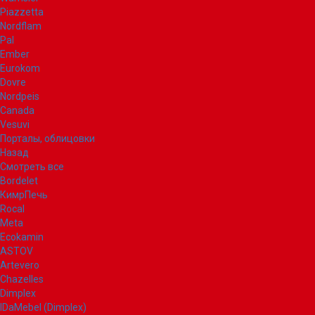
Piazzetta
Nordflam
Pal
Ember
Eurokom
Dovre
Nordpeis
Canada
Vesuvi
Порталы, облицовки
Назад
Смотреть все
Bordelet
КимрПечь
Rocal
Meta
Ecokamin
ASTOV
Artevero
Chazelles
Dimplex
IDaMebel (Dimplex)