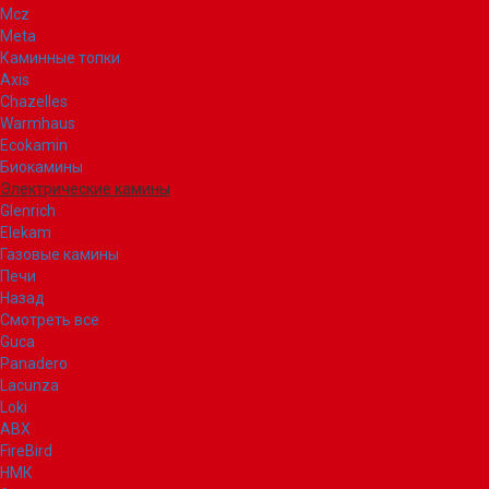
Mcz
Meta
Каминные топки
Axis
Chazelles
Warmhaus
Ecokamin
Биокамины
Электрические камины
Glenrich
Elekam
Газовые камины
Печи
Назад
Смотреть все
Guca
Panadero
Lacunza
Loki
ABX
FireBird
НМК