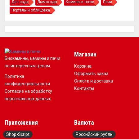
Для сада
Дымоходы
Камины и топки
Печи
Порталы и облицовка
Магазин
Биокамины, камины и печи
по интересным ценам.
Корзина
Оформить заказ
Политика
Оплата и доставка
конфиденциальности
Контакты
Согласие на обработку
персональных данных
Приложения
Валюта
Shop-Script
Российский рубль