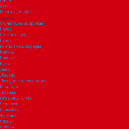
Грили
Astov
Мангалы, барбекю
Тандыр
Скульптуры из бронзы
Назад
Смотреть все
Птицы
Еноты, змеи, жирафы
Кабаны
Бараны
Быки
Львы
Лошади
Лисы, волки, крокодилы
Медведи
Лягушки
Обезьяны, олени
Черепахи
Скамейки
Фонтаны
Слоны
Собаки