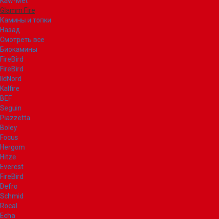
Kaw-Met
Glamm Fire
Камины и топки
Назад
Смотреть все
Биокамины
FireBird
FireBird
IldNord
Kalfire
BEF
Seguin
Piazzetta
Boley
Focus
Hergom
Hitze
Everest
FireBird
Defro
Schmid
Rocal
Echa