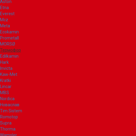
Aston
Etna
Everest
Mcz
Meta
Ecokamin
Prometall
MORSØ
Термофор
Edilkamin
Hark
Invicta
Kaw-Met
Kratki
Lincar
MBS
Nordica
Новаслав
Tim Sistem
Romotop
Supra
Thorma
Wamsler