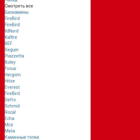
Смотреть все
Биокамины
FireBird
FireBird
IldNord
Kalfire
BEF
Seguin
Piazzetta
Boley
Focus
Hergom
Hitze
Everest
FireBird
Defro
Schmid
Rocal
Echa
Mcz
Meta
Каминные топки