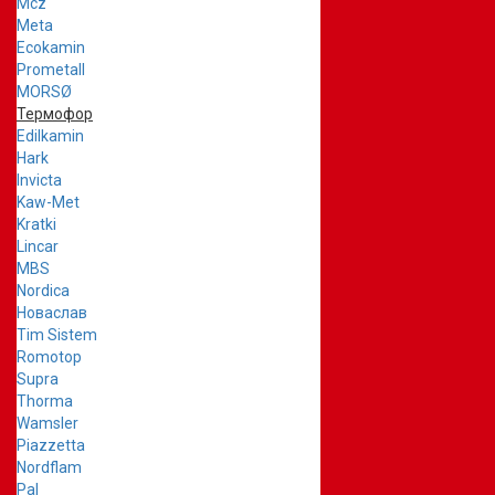
Mcz
Meta
Ecokamin
Prometall
MORSØ
Термофор
Edilkamin
Hark
Invicta
Kaw-Met
Kratki
Lincar
MBS
Nordica
Новаслав
Tim Sistem
Romotop
Supra
Thorma
Wamsler
Piazzetta
Nordflam
Pal