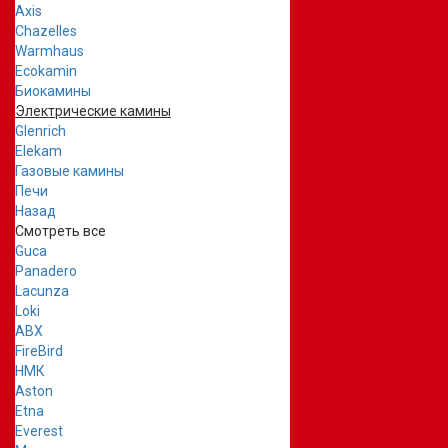
Axis
Chazelles
Warmhaus
Ecokamin
Биокамины
Электрические камины
Glenrich
Elekam
Газовые камины
Печи
Назад
Смотреть все
Guca
Panadero
Lacunza
Loki
ABX
FireBird
НМК
Aston
Etna
Everest