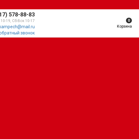
17) 578-88-83
0
 10-19, Сб-Вск 10-17
Корзина
kampech@mail.ru
 обратный звонок