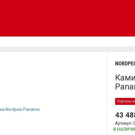
NORDPE
Ками
Pan
Порталы и
43 4
Артикул: 
В НАЛИЧ