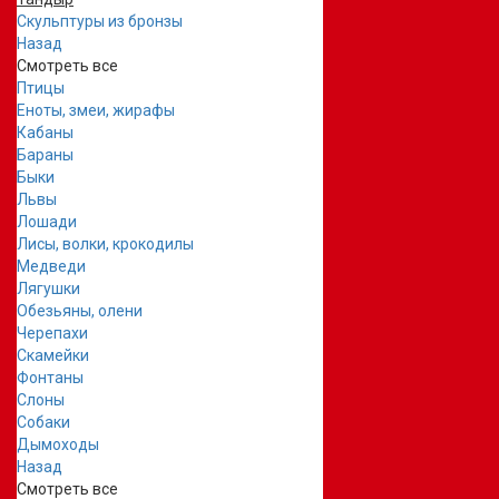
Скульптуры из бронзы
Назад
Смотреть все
Птицы
Еноты, змеи, жирафы
Кабаны
Бараны
Быки
Львы
Лошади
Лисы, волки, крокодилы
Медведи
Лягушки
Обезьяны, олени
Черепахи
Скамейки
Фонтаны
Слоны
Собаки
Дымоходы
Назад
Смотреть все