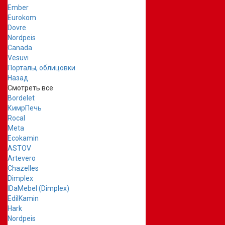
Ember
Eurokom
Dovre
Nordpeis
Canada
Vesuvi
Порталы, облицовки
Назад
Смотреть все
Bordelet
КимрПечь
Rocal
Meta
Ecokamin
ASTOV
Artevero
Chazelles
Dimplex
IDaMebel (Dimplex)
EdilKamin
Hark
Nordpeis