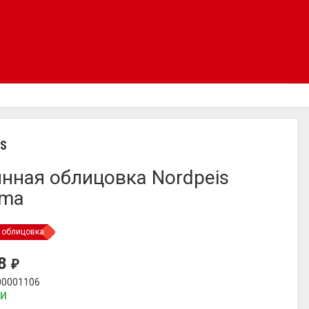
IS
нная облицовка Nordpeis
ama
 облицовка
88
₽
00001106
ИИ