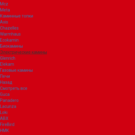
Mcz
Meta
Каминные топки
Axis
Chazelles
Warmhaus
Ecokamin
Биокамины
Электрические камины
Glenrich
Elekam
Газовые камины
Печи
Назад
Смотреть все
Guca
Panadero
Lacunza
Loki
ABX
FireBird
НМК