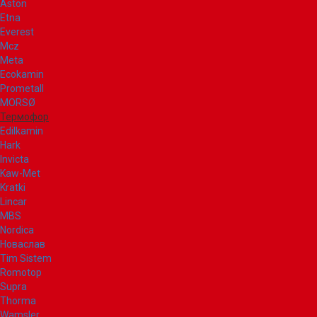
Aston
Etna
Everest
Mcz
Meta
Ecokamin
Prometall
MORSØ
Термофор
Edilkamin
Hark
Invicta
Kaw-Met
Kratki
Lincar
MBS
Nordica
Новаслав
Tim Sistem
Romotop
Supra
Thorma
Wamsler