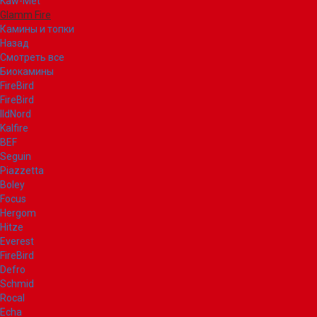
Kaw-Met
Glamm Fire
Камины и топки
Назад
Смотреть все
Биокамины
FireBird
FireBird
IldNord
Kalfire
BEF
Seguin
Piazzetta
Boley
Focus
Hergom
Hitze
Everest
FireBird
Defro
Schmid
Rocal
Echa