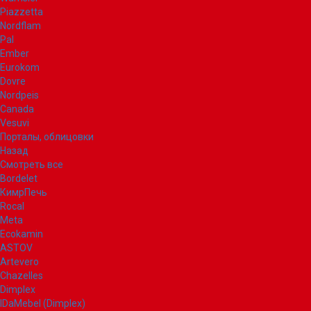
Piazzetta
Nordflam
Pal
Ember
Eurokom
Dovre
Nordpeis
Canada
Vesuvi
Порталы, облицовки
Назад
Смотреть все
Bordelet
КимрПечь
Rocal
Meta
Ecokamin
ASTOV
Artevero
Chazelles
Dimplex
IDaMebel (Dimplex)