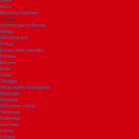
Грили
Astov
Мангалы, барбекю
Тандыр
Скульптуры из бронзы
Назад
Смотреть все
Птицы
Еноты, змеи, жирафы
Кабаны
Бараны
Быки
Львы
Лошади
Лисы, волки, крокодилы
Медведи
Лягушки
Обезьяны, олени
Черепахи
Скамейки
Фонтаны
Слоны
Собаки