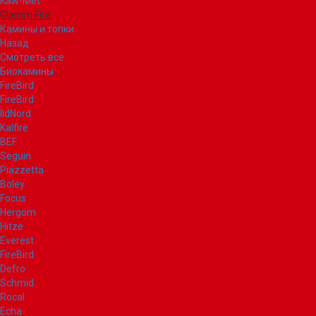
Kaw-Met
Glamm Fire
Камины и топки
Назад
Смотреть все
Биокамины
FireBird
FireBird
IldNord
Kalfire
BEF
Seguin
Piazzetta
Boley
Focus
Hergom
Hitze
Everest
FireBird
Defro
Schmid
Rocal
Echa