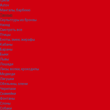
Грили
Astov
Мангалы, барбекю
Тандыр
Скульптуры из бронзы
Назад
Смотреть все
Птицы
Еноты, змеи, жирафы
Кабаны
Бараны
Быки
Львы
Лошади
Лисы, волки, крокодилы
Медведи
Лягушки
Обезьяны, олени
Черепахи
Скамейки
Фонтаны
Слоны
Собаки