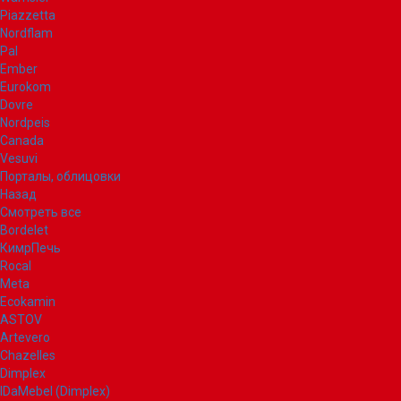
Piazzetta
Nordflam
Pal
Ember
Eurokom
Dovre
Nordpeis
Canada
Vesuvi
Порталы, облицовки
Назад
Смотреть все
Bordelet
КимрПечь
Rocal
Meta
Ecokamin
ASTOV
Artevero
Chazelles
Dimplex
IDaMebel (Dimplex)