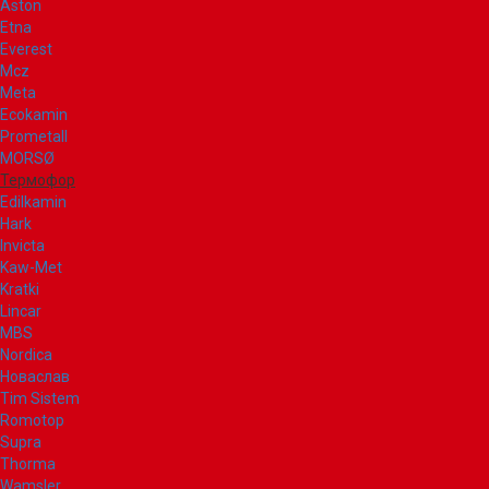
Aston
Etna
Everest
Mcz
Meta
Ecokamin
Prometall
MORSØ
Термофор
Edilkamin
Hark
Invicta
Kaw-Met
Kratki
Lincar
MBS
Nordica
Новаслав
Tim Sistem
Romotop
Supra
Thorma
Wamsler