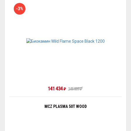
-3%
141 434
₽
145 809
₽
MCZ PLASMA 50T WOOD