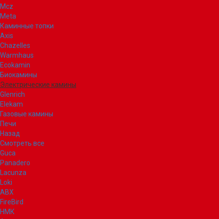
Mcz
Meta
Каминные топки
Axis
Chazelles
Warmhaus
Ecokamin
Биокамины
Электрические камины
Glenrich
Elekam
Газовые камины
Печи
Назад
Смотреть все
Guca
Panadero
Lacunza
Loki
ABX
FireBird
НМК