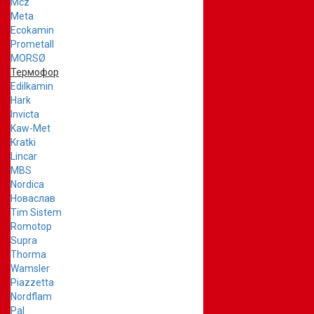
Mcz
Meta
Ecokamin
Prometall
MORSØ
Термофор
Edilkamin
Hark
Invicta
Kaw-Met
Kratki
Lincar
MBS
Nordica
Новаслав
Tim Sistem
Romotop
Supra
Thorma
Wamsler
Piazzetta
Nordflam
Pal