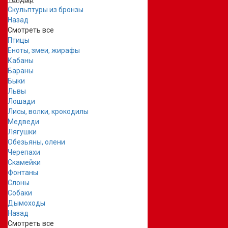
Скульптуры из бронзы
Назад
Смотреть все
Птицы
Еноты, змеи, жирафы
Кабаны
Бараны
Быки
Львы
Лошади
Лисы, волки, крокодилы
Медведи
Лягушки
Обезьяны, олени
Черепахи
Скамейки
Фонтаны
Слоны
Собаки
Дымоходы
Назад
Смотреть все