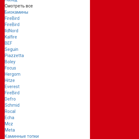
Смотреть все
Биокамины
FireBird
FireBird
IldNord
Kalfire
BEF
Seguin
Piazzetta
Boley
Focus
Hergom
Hitze
Everest
FireBird
Defro
Schmid
Rocal
Echa
Mcz
Meta
Каминные топки