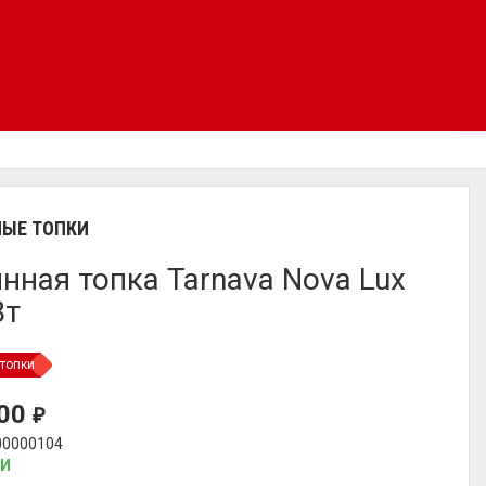
ЫЕ ТОПКИ
нная топка Tarnava Nova Lux
Вт
топки
000
₽
00000104
ИИ