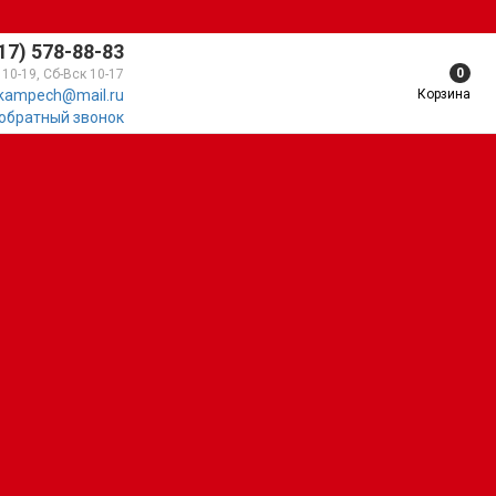
17) 578-88-83
0
 10-19, Сб-Вск 10-17
Корзина
kampech@mail.ru
 обратный звонок