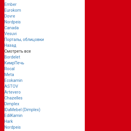
Ember
Eurokom
Dovre
Nordpeis
Canada
Vesuvi
Порталы, облицовки
Назад
Смотреть все
Bordelet
КимрПечь
Rocal
Meta
Ecokamin
ASTOV
Artevero
Chazelles
Dimplex
IDaMebel (Dimplex)
EdilKamin
Hark
Nordpeis