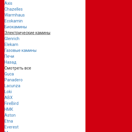
Axis
Chazelles
Warmhaus
Ecokamin
Биокамины
Электрические камины
Glenrich
Elekam
Газовые камины
Печи
Назад
Смотреть все
Guca
Panadero
Lacunza
Loki
ABX
FireBird
НМК
Aston
Etna
Everest